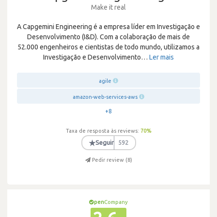
Make it real
A Capgemini Engineering é a empresa líder em Investigação e
Desenvolvimento (I&D). Com a colaboração de mais de
52.000 engenheiros e cientistas de todo mundo, utilizamos a
Investigação e Desenvolvimento
…
Ler mais
agile
amazon-web-services-aws
+8
Taxa de resposta às reviews:
70
%
★
Seguir
592
Pedir review (
8
)
pen
Company