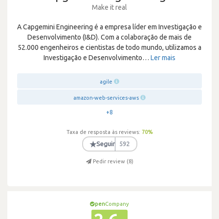
Make it real
A Capgemini Engineering é a empresa líder em Investigação e
Desenvolvimento (I&D). Com a colaboração de mais de
52.000 engenheiros e cientistas de todo mundo, utilizamos a
Investigação e Desenvolvimento
…
Ler mais
agile
amazon-web-services-aws
+8
Taxa de resposta às reviews:
70
%
★
Seguir
592
Pedir review (
8
)
pen
Company