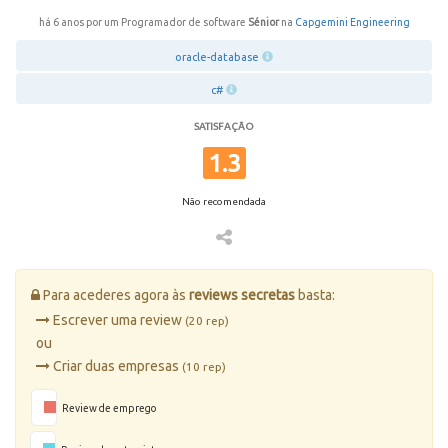
há 6 anos por um Programador de software
Sénior
na
Capgemini Engineering
oracle-database
c#
SATISFAÇÃO
1.3
Não recomendada
Para acederes agora às
reviews secretas
basta:
Escrever uma review
(20 rep)
ou
Criar duas empresas
(10 rep)
Review de emprego