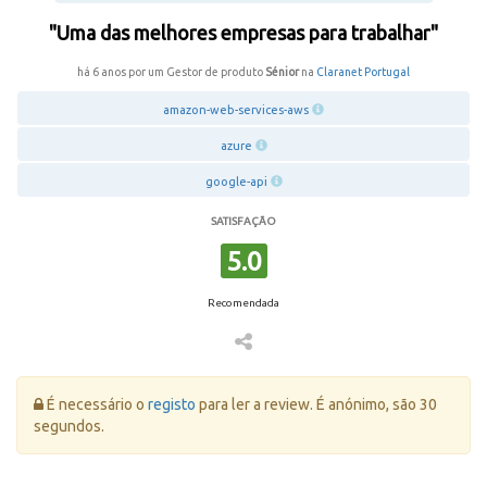
"Uma das melhores empresas para trabalhar"
há 6 anos por um Gestor de produto
Sénior
na
Claranet Portugal
amazon-web-services-aws
azure
google-api
SATISFAÇÃO
5.0
Recomendada
Erro:
É necessário o
registo
para ler a review. É anónimo, são 30
segundos.