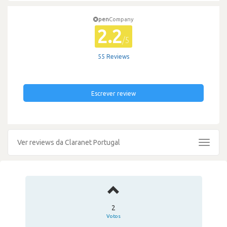
pen
Company
2.2
/5
55 Reviews
Escrever review
Ver reviews da Claranet Portugal
Toggle
navigat
2
Votos