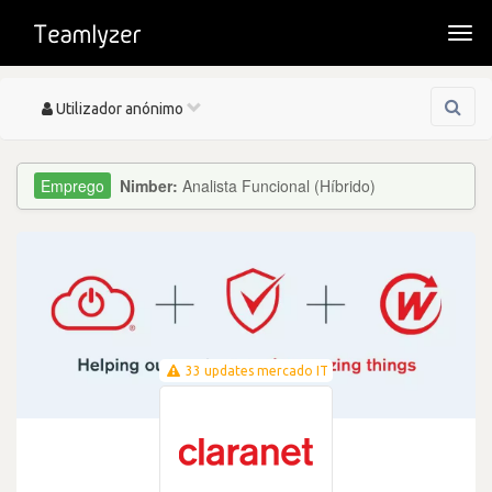
Togg
navi
Toggle
Utilizador anónimo
navigation
Nimber:
Analista Funcional (Híbrido)
33 updates mercado IT