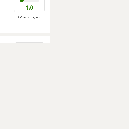
1.0
456 visualizações
DIFICULDADE
1.0
633 visualizações
DIFICULDADE
1.0
706 visualizações