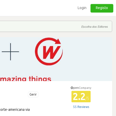
Login
Registo
Escolha dos Editores
pen
Company
2.2
Gerir
/5
55 Reviews
norte-americana via