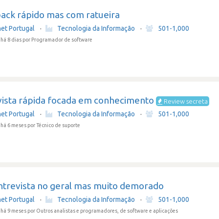
ack rápido mas com ratueira
net Portugal
·
Tecnologia da Informação
·
501-1,000
há 8 dias
por Programador de software
vista rápida focada em conhecimento
Review secreta
net Portugal
·
Tecnologia da Informação
·
501-1,000
 há 6 meses
por Técnico de suporte
ntrevista no geral mas muito demorado
net Portugal
·
Tecnologia da Informação
·
501-1,000
 há 9 meses
por Outros analistas e programadores, de software e aplicações