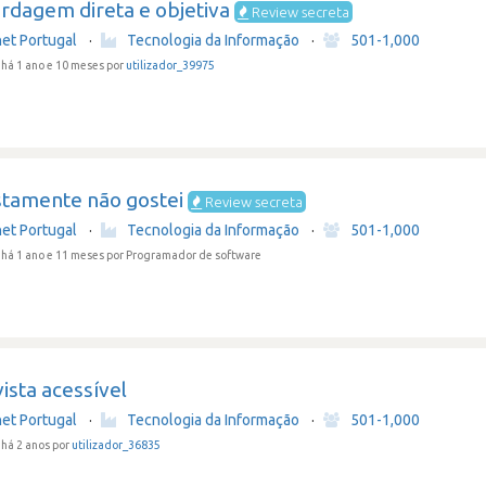
rdagem direta e objetiva
Review secreta
net Portugal
·
Tecnologia da Informação
·
501-1,000
há 1 ano e 10 meses por
utilizador_39975
tamente não gostei
Review secreta
net Portugal
·
Tecnologia da Informação
·
501-1,000
há 1 ano e 11 meses
por Programador de software
ista acessível
net Portugal
·
Tecnologia da Informação
·
501-1,000
há 2 anos por
utilizador_36835