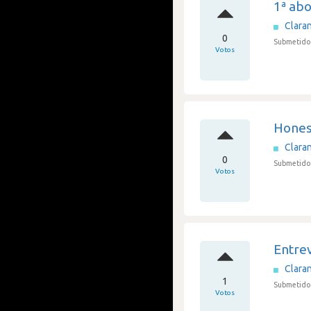
1ª abo
Clara
0
Submetido 
Votos
Hones
Clara
0
Submetido 
Votos
Entrev
Clara
1
Submetido 
Votos