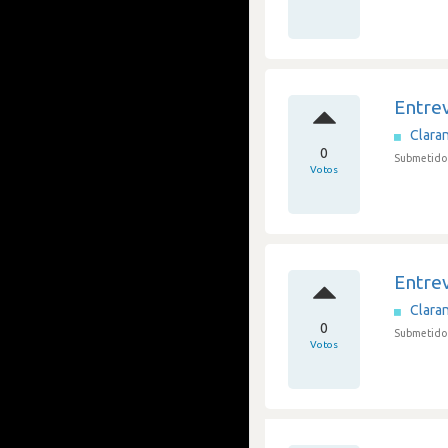
Entrev
Clara
0
Submetido 
Votos
Entrev
Clara
0
Submetido 
Votos