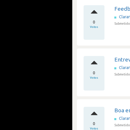
Feedb
Clara
0
Submetido 
Votos
Entre
Clara
0
Submetido
Votos
Boa e
Clara
0
Submetido
Votos