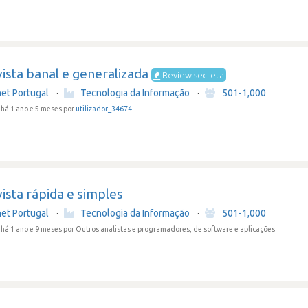
ista banal e generalizada
Review secreta
net Portugal
·
Tecnologia da Informação
·
501-1,000
há 1 ano e 5 meses por
utilizador_34674
ista rápida e simples
net Portugal
·
Tecnologia da Informação
·
501-1,000
há 1 ano e 9 meses
por Outros analistas e programadores, de software e aplicações