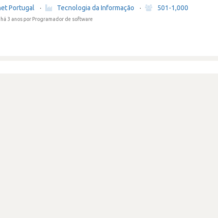
net Portugal
·
Tecnologia da Informação
·
501-1,000
há 3 anos
por Programador de software
vista sem feedback
net Portugal
·
Tecnologia da Informação
·
501-1,000
há 5 anos
por Especialista em redes informáticas
 entrevistas e foram bastante completas
net Portugal
·
Tecnologia da Informação
·
501-1,000
há 5 anos
por Técnico de help desk