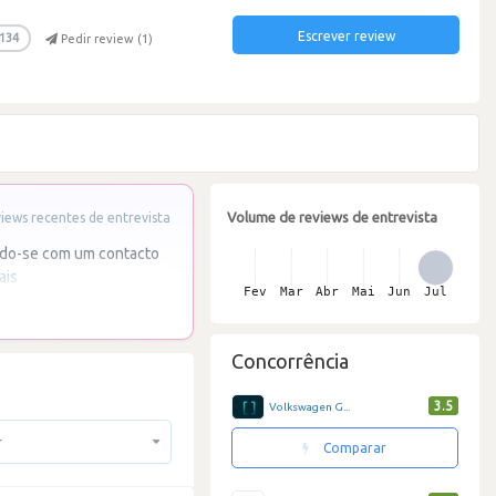
Escrever review
134
Pedir review (
1
)
Volume de reviews de entrevista
ews recentes de entrevista
ando-se com um contacto
ais
Concorrência
3.5
Volkswagen G...
r
Comparar