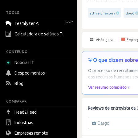
TOOLS
active-directory
cloud
Novo!
Teamlyzer AI
Calculadora de salários TI
Visão geral
Empre
CONTEÚDO
O que dizem sobre 
Notícias IT
O processo de recrutamen
Despedimentos
dos recursos humanos segu
Blog
Ver resumo completo
COMPARAR
Reviews de entrevista da 
Head2Head
Cargo
Indústrias
Empresas remote