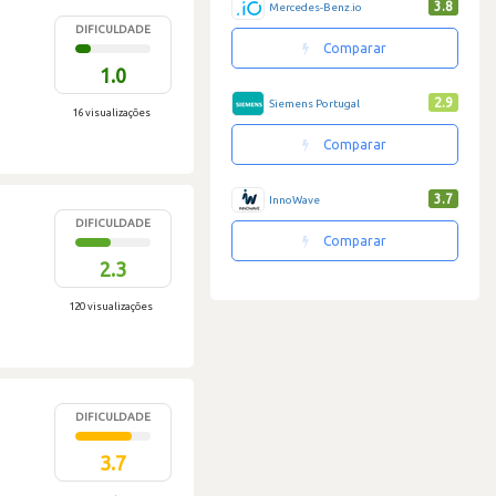
3.8
Mercedes-Benz.io
DIFICULDADE
Comparar
1.0
2.9
Siemens Portugal
16 visualizações
Comparar
3.7
InnoWave
DIFICULDADE
Comparar
2.3
120 visualizações
DIFICULDADE
3.7