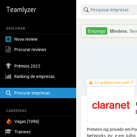
EXPLORAR
Mindera:
Sen
Nova review
Procurar reviews
Prémios 2025
Ranking de empresas
33 updates mercado IT
Procurar empresas
CARREIRAS
Vagas (1096)
Primeiro isp privado em Po
Trainees
NetWorks, Inc. e em Julho