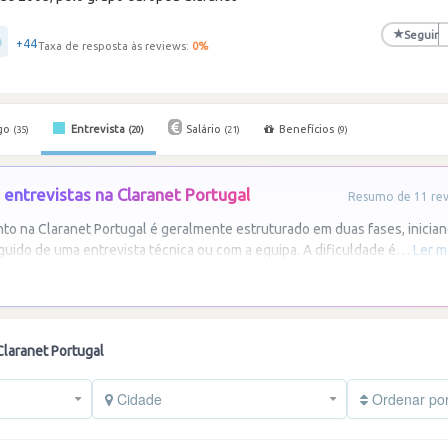
★
Seguir
+44
Taxa de resposta às reviews:
0
%
go
Entrevista
Salário
Benefícios
(35)
(20)
(21)
(9)
entrevistas na Claranet Portugal
Resumo de 11 revi
to na Claranet Portugal é geralmente estruturado em duas fases, inici
ido de uma entrevista técnica ou com a equipa. A dificuldade é
…
Ler m
Claranet Portugal
Cidade
Ordenar po