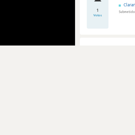
Clara
1
Submetido 
Votos
Entre
Clara
3
Submetido 
Votos
Tive 2
Clara
1
Submetido 
Votos