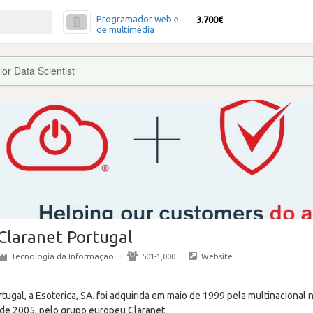
Programador web e
3.700€
de multimédia
ior Data Scientist
Claranet Portugal
Tecnologia da Informação
·
501-1,000
·
Website
rtugal, a Esoterica, SA. foi adquirida em maio de 1999 pela multinacional 
 de 2005, pelo grupo europeu Claranet