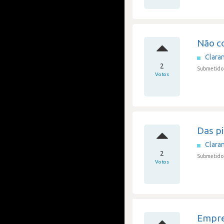
Não c
Clara
2
Submetido 
Votos
Das pi
Clara
2
Submetido 
Votos
Empre