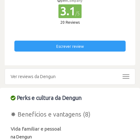
pen
Company
3.1
/5
20 Reviews
Escrever review
Ver reviews da Dengun
Toggle
navigat
Perks e cultura da Dengun
✸ Benefícios e vantagens (8)
Vida familiar e pessoal
na Dengun