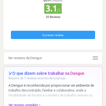
pen
Company
3.1
/5
20 Reviews
Escrever review
Ver reviews da Dengun
Toggle
navigat
O que dizem sobre trabalhar na Dengun
Resumo de 7 reviews recentes de emprego
A Dengun é reconhecida por proporcionar um ambiente de
trabalho descontraído, familiar e colaborativo, onde a
flexibilidade de horário e o modelo de trabalho remoto ou
híbrido são aspetos centrais da
…
Ler mais
Ver resumo completo