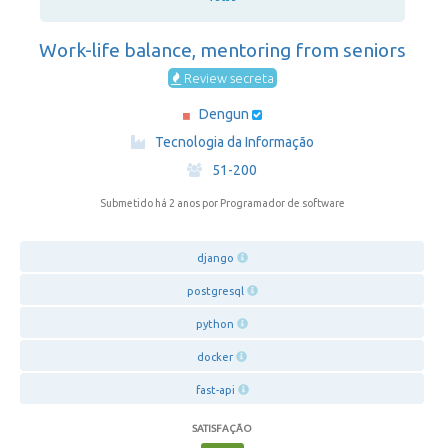
Work-life balance, mentoring from seniors
Review secreta
Dengun
·
Tecnologia da Informação
·
51-200
Submetido há 2 anos
por Programador de software
django
postgresql
python
docker
fast-api
SATISFAÇÃO