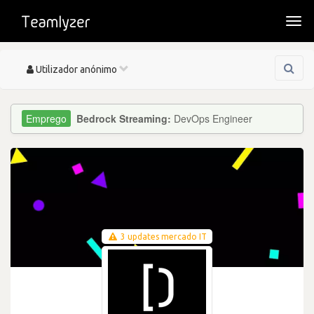
Togg
navi
Toggle
Utilizador anónimo
navigation
Bedrock Streaming:
DevOps Engineer
3 updates mercado IT