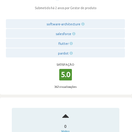
Submetido há 2 anos
por Gestor de produto
software-architecture
salesforce
flutter
pardot
SATISFAÇÃO
5.0
362 visualizações
0
Votos