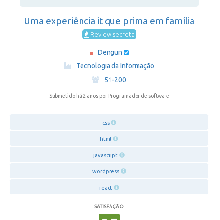
Uma experiência it que prima em família
Review secreta
Dengun
·
Tecnologia da Informação
·
51-200
Submetido há 2 anos
por Programador de software
css
html
javascript
wordpress
react
SATISFAÇÃO