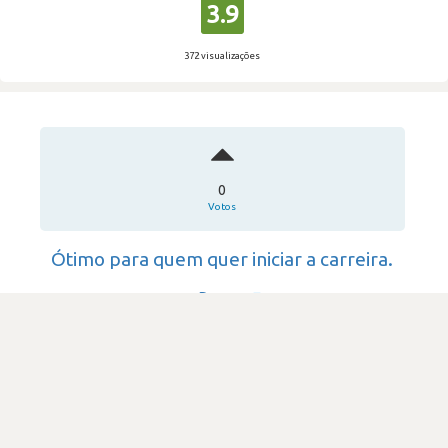
3.9
372 visualizações
0
Votos
Ótimo para quem quer iniciar a carreira.
Dengun
·
Tecnologia da Informação
·
51-200
Submetido há 2 anos
por Técnico de suporte
css