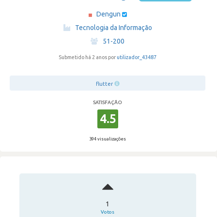
Dengun
·
Tecnologia da Informação
·
51-200
Submetido há 2 anos por
utilizador_43487
flutter
SATISFAÇÃO
4.5
394 visualizações
1
Votos