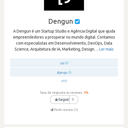
Dengun
A Dengun é um Startup Studio e Agência Digital que ajuda
empreendedores a prosperar no mundo digital. Contamos
com especialistas em Desenvolvimento, DevOps, Data
Science, Arquitetura de IA, Marketing, Design
…
Ler mais
css
django
+11
Taxa de resposta às reviews:
0
%
★
Seguir
9
Pedir review (
1
)