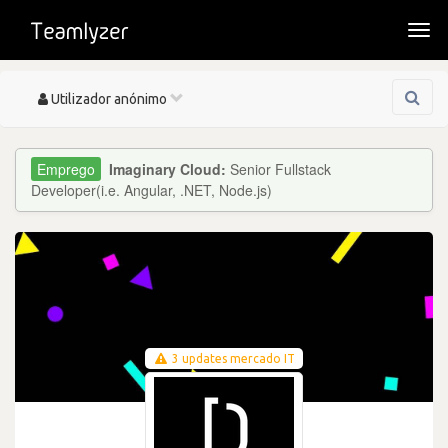
Togg
navi
Toggle
Utilizador anónimo
navigation
Imaginary Cloud:
Senior Fullstack
Developer(i.e. Angular, .NET, Node.js)
3 updates mercado IT