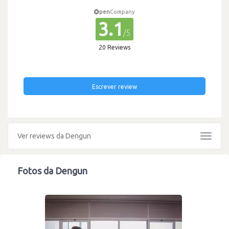
pen
Company
3.1
/5
20 Reviews
Escrever review
Ver reviews da Dengun
Toggle
navigat
Fotos da Dengun