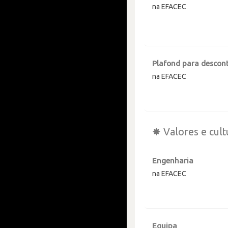
na EFACEC
Plafond para descont
na EFACEC
✸ Valores e cult
Engenharia
na EFACEC
Equipa