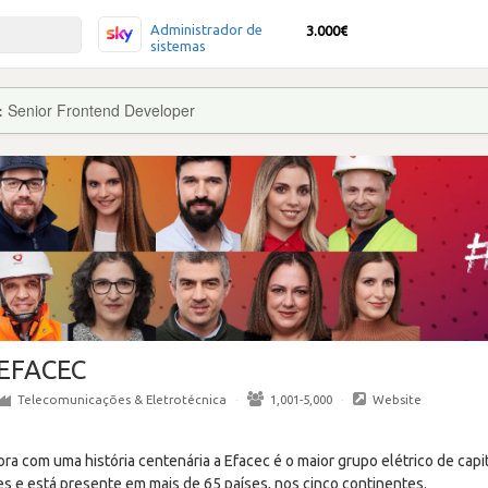
Administrador de
3.000€
sistemas
:
Senior Frontend Developer
EFACEC
Telecomunicações & Eletrotécnica
·
1,001-5,000
·
Website
ra com uma história centenária a Efacec é o maior grupo elétrico de cap
s e está presente em mais de 65 países, nos cinco continentes.