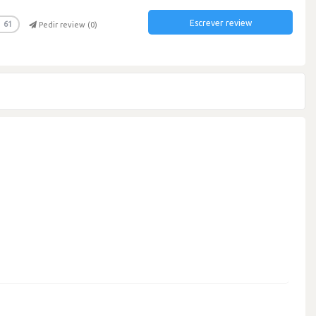
Escrever review
61
Pedir review (
0
)