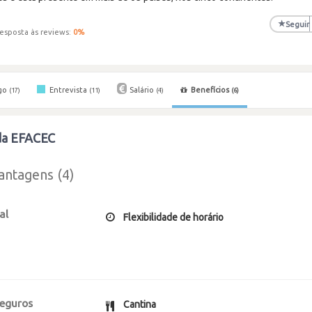
★
Seguir
esposta às reviews:
0
%
go
Entrevista
Salário
Benefícios
(17)
(11)
(4)
(6)
 da EFACEC
antagens (4)
al
Flexibilidade de horário
seguros
Cantina