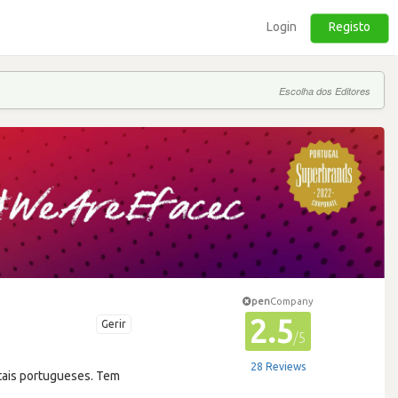
Login
Registo
Escolha dos Editores
pen
Company
2.5
Gerir
/5
28 Reviews
itais portugueses. Tem