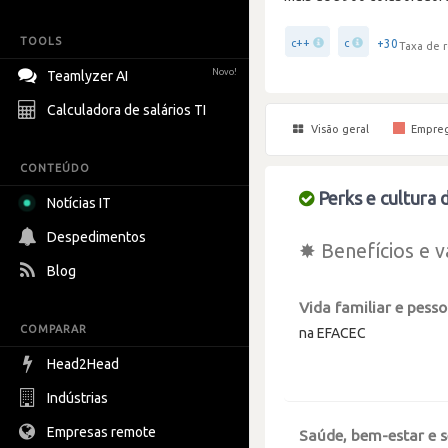
TOOLS
+30
c++
c
Taxa de r
Novo!
Teamlyzer AI
Calculadora de salários TI
Visão geral
Empre
CONTEÚDO
Perks e cultura
Notícias IT
Despedimentos
✸ Benefícios e v
Blog
Vida familiar e pesso
COMPARAR
na EFACEC
Head2Head
Indústrias
Empresas remote
Saúde, bem-estar e 