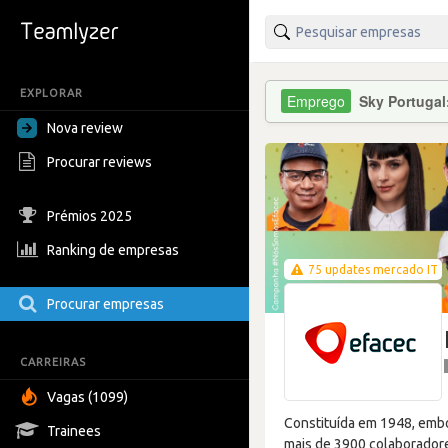
EXPLORAR
Sky Portugal
Nova review
Procurar reviews
Prémios 2025
Ranking de empresas
75 updates mercado IT
Procurar empresas
CARREIRAS
Vagas (1099)
Constituída em 1948, embo
Trainees
mais de 3900 colaboradore