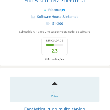
Entrevista direta e bem feita
Fabamaq
·
Software House & Internet
·
51-200
Submetido há 1 ano e 2 meses
por Programador de software
DIFICULDADE
2.3
248 visualizações
0
Votos
Fantástica, tudo muito rápido