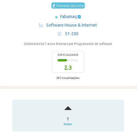
Review secreta
Fabamaq
·
Software House & Internet
·
51-200
Submetido há 1 ano e 8 meses
por Programador de software
DIFICULDADE
2.3
261 visualizações
1
Votos