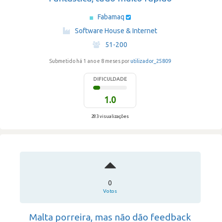
Fabamaq
·
Software House & Internet
·
51-200
Submetido há 1 ano e 8 meses por
utilizador_25809
DIFICULDADE
1.0
283 visualizações
0
Votos
Malta porreira, mas não dão feedback