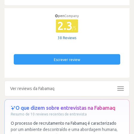
pen
Company
2.3
/5
38 Reviews
Escrever review
Ver reviews da Fabamaq
Toggle
navigat
O que dizem sobre entrevistas na Fabamaq
Resumo de 10 reviews recentes de entrevista
O processo de recrutamento na Fabamaq é caracterizado
por um ambiente descontraído e uma abordagem humana,