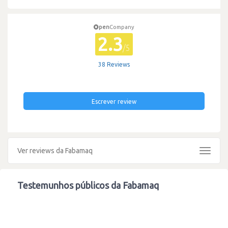
pen
Company
2.3
/5
38 Reviews
Escrever review
Ver reviews da Fabamaq
Toggle
navigat
Testemunhos públicos da Fabamaq