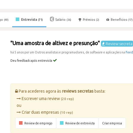
go
Entrevista
Salário
Prémios
Benefícios
(49)
(71)
(36)
(2)
(17)
"Uma amostra de altivez e presunção"
Review secreta
há 5 anos por um Outros analistas e programadores, de software e aplicações na
Feed
Deu feedback após entrevista
Para acederes agora às
reviews secretas
basta:
Escrever uma review
(20 rep)
ou
Criar duas empresas
(10 rep)
Review de emprego
Review de entrevista
Criar empresa