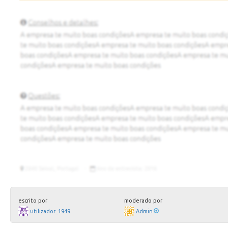
escrito por
moderado por
utilizador_1949
Admin