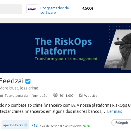
Programador de
4.500€
software
Feedzai
More trust. less crime.
Tecnologia da Informação
·
501-1,000
·
Website
do no combate ao crime financeiro com IA. A nossa plataforma RiskOps ut
etectar crimes financeiros em alguns dos maiores bancos,
…
Ler mais
★
Seguir
+12
apache-kafka
Taxa de resposta às reviews:
97
%