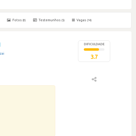
Fotos
Testemunhos
Vagas
(8)
(5)
(14)
DIFICULDADE
zai
3.7