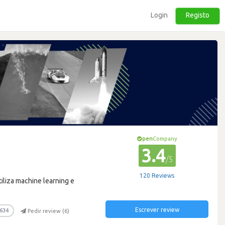
Login
Registo
pen
Company
3.4
/5
120 Reviews
iliza machine learning e
Escrever review
634
Pedir review (
6
)