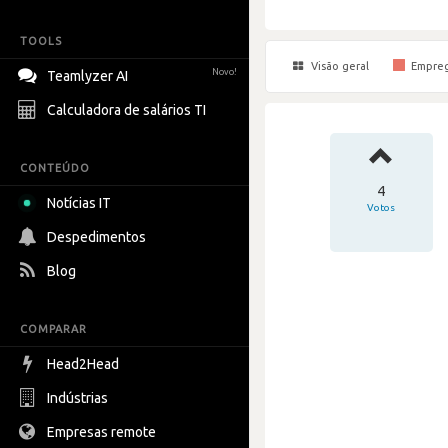
TOOLS
Visão geral
Empre
Novo!
Teamlyzer AI
Calculadora de salários TI
CONTEÚDO
4
Notícias IT
Votos
Despedimentos
Blog
COMPARAR
Head2Head
Indústrias
Empresas remote