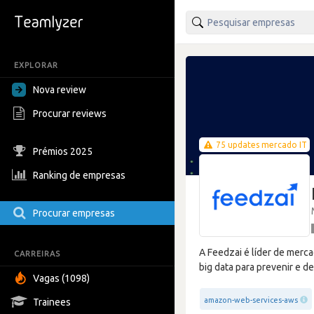
EXPLORAR
Nova review
Procurar reviews
75 updates mercado IT
Prémios 2025
Ranking de empresas
Procurar empresas
A Feedzai é líder de merca
CARREIRAS
big data para prevenir e d
Vagas (1098)
amazon-web-services-aws
Trainees