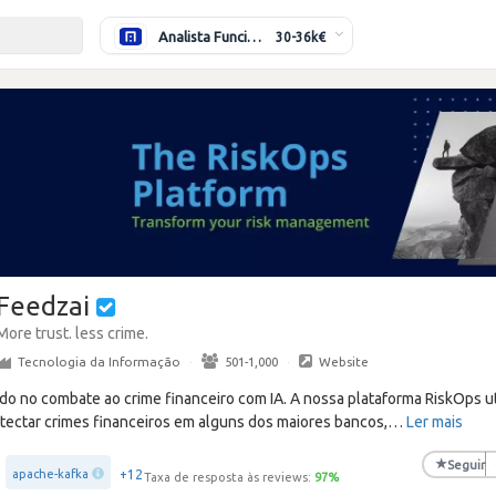
Analista Funcional (Híbrido)
30-36k€
Feedzai
More trust. less crime.
Tecnologia da Informação
·
501-1,000
·
Website
do no combate ao crime financeiro com IA. A nossa plataforma RiskOps ut
etectar crimes financeiros em alguns dos maiores bancos,
…
Ler mais
★
Seguir
+12
apache-kafka
Taxa de resposta às reviews:
97
%