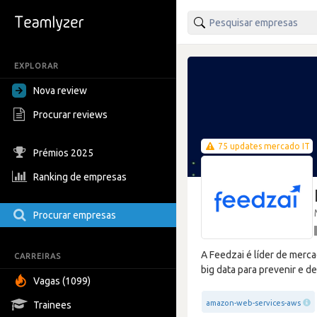
EXPLORAR
Nova review
Procurar reviews
75 updates mercado IT
Prémios 2025
Ranking de empresas
Procurar empresas
A Feedzai é líder de merca
CARREIRAS
big data para prevenir e d
Vagas (1099)
amazon-web-services-aws
Trainees