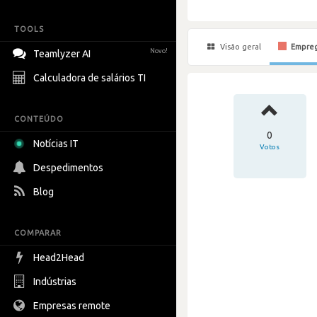
TOOLS
Visão geral
Empre
Novo!
Teamlyzer AI
Calculadora de salários TI
CONTEÚDO
0
Notícias IT
Votos
Despedimentos
Blog
COMPARAR
Head2Head
Indústrias
Empresas remote