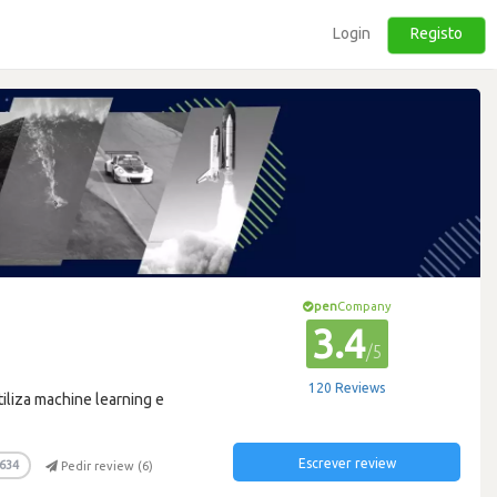
Login
Registo
pen
Company
3.4
/5
120 Reviews
iliza machine learning e
Escrever review
634
Pedir review (
6
)