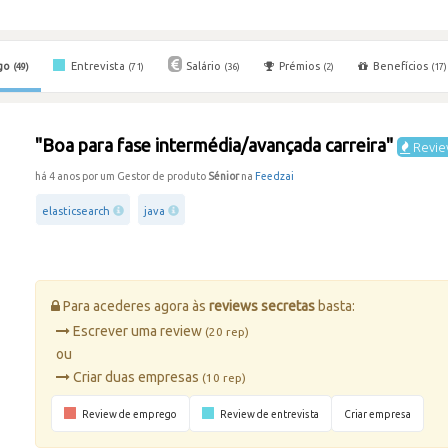
go
Entrevista
Salário
Prémios
Benefícios
(49)
(71)
(36)
(2)
(17)
"Boa para fase intermédia/avançada carreira"
Revie
há 4 anos por um Gestor de produto
Sénior
na
Feedzai
elasticsearch
java
Para acederes agora às
reviews secretas
basta:
Escrever uma review
(20 rep)
ou
Criar duas empresas
(10 rep)
Review de emprego
Review de entrevista
Criar empresa