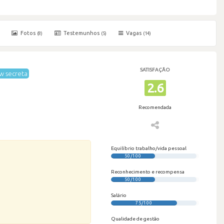
Fotos
Testemunhos
Vagas
(8)
(5)
(14)
SATISFAÇÃO
w secreta
2.6
Recomendada
Equilíbrio trabalho/vida pessoal
50/100
Reconhecimento e recompensa
50/100
Salário
75/100
Qualidade de gestão