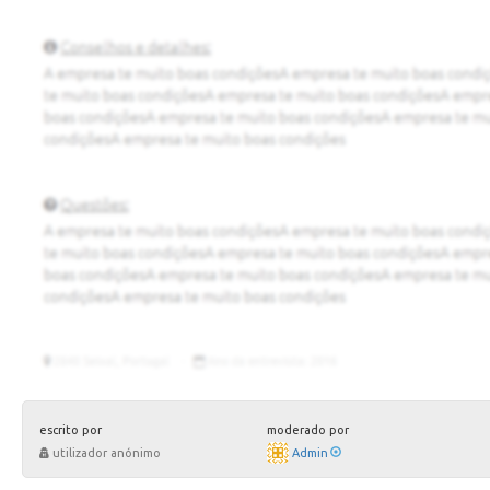
escrito por
moderado por
utilizador anónimo
Admin