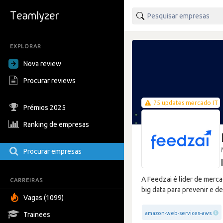
EXPLORAR
Nova review
Procurar reviews
75 updates mercado IT
Prémios 2025
Ranking de empresas
Procurar empresas
A Feedzai é líder de merca
CARREIRAS
big data para prevenir e d
Vagas (1099)
amazon-web-services-aws
Trainees