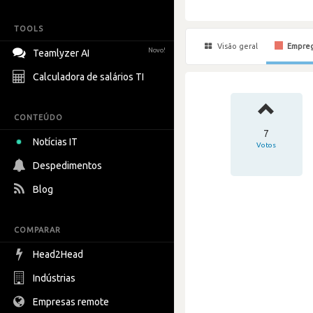
TOOLS
Visão geral
Empre
Novo!
Teamlyzer AI
Calculadora de salários TI
CONTEÚDO
7
Notícias IT
Votos
Despedimentos
Blog
COMPARAR
Head2Head
Indústrias
Empresas remote