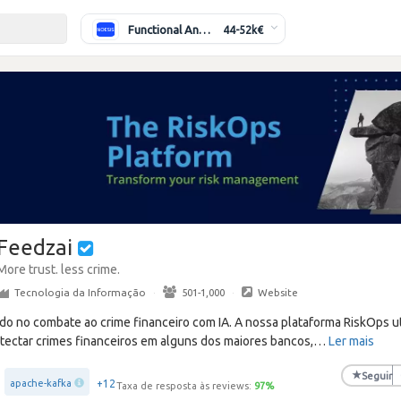
Functional Analyst (Banking)
44-52k€
Feedzai
More trust. less crime.
Tecnologia da Informação
·
501-1,000
·
Website
do no combate ao crime financeiro com IA. A nossa plataforma RiskOps ut
etectar crimes financeiros em alguns dos maiores bancos,
…
Ler mais
★
Seguir
+12
apache-kafka
Taxa de resposta às reviews:
97
%