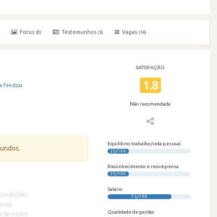
Fotos
Testemunhos
Vagas
(8)
(5)
(14)
SATISFAÇÃO
1.8
a
Feedzai
Não recomendada
Equilíbrio trabalho/vida pessoal
gundos.
25/100
Reconhecimento e recompensa
25/100
Salário
75/100
Qualidade de gestão