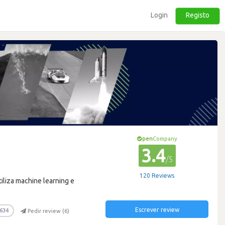
Login
Registo
pen
Company
3.4
/5
120 Reviews
iliza machine learning e
Escrever review
634
Pedir review (
6
)