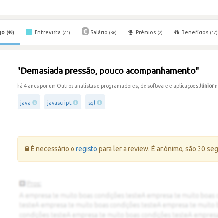
go
Entrevista
Salário
Prémios
Benefícios
(49)
(71)
(36)
(2)
(17)
"Demasiada pressão, pouco acompanhamento"
há 4 anos por um Outros analistas e programadores, de software e aplicações
Júnior
n
java
javascript
sql
Erro:
É necessário o
registo
para ler a review. É anónimo, são 30 se