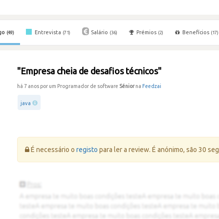
go
Entrevista
Salário
Prémios
Benefícios
(49)
(71)
(36)
(2)
(17)
"Empresa cheia de desafios técnicos"
há 7 anos por um Programador de software
Sénior
na
Feedzai
java
Erro:
É necessário o
registo
para ler a review. É anónimo, são 30 se