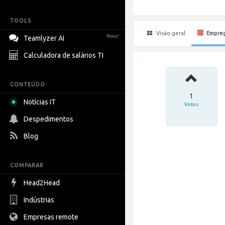
TOOLS
Visão geral
Empre
Novo!
Teamlyzer AI
Calculadora de salários TI
CONTEÚDO
1
Notícias IT
Votos
Despedimentos
Blog
COMPARAR
Head2Head
Indústrias
Empresas remote