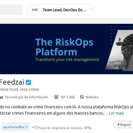
Team Lead, DevOps Engineer
Feedzai
More trust. less crime.
Tecnologia da Informação
·
501-1,000
·
Website
do no combate ao crime financeiro com IA. A nossa plataforma RiskOps ut
etectar crimes financeiros em alguns dos maiores bancos,
…
Ler mais
★
Seguir
+12
apache-kafka
Taxa de resposta às reviews:
97
%