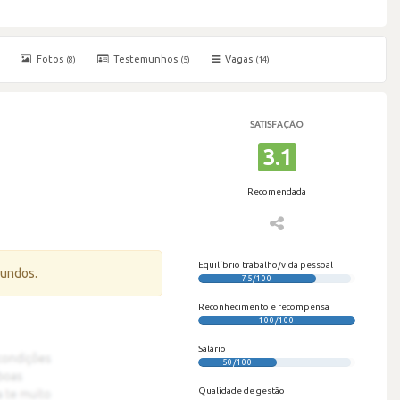
Fotos
Testemunhos
Vagas
(8)
(5)
(14)
SATISFAÇÃO
3.1
Recomendada
Equilíbrio trabalho/vida pessoal
gundos.
75/100
Reconhecimento e recompensa
100/100
Salário
50/100
Qualidade de gestão