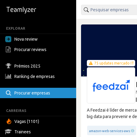
EXPLORAR
Nova review
Procurar reviews
75 updates mercado IT
Prémios 2025
Ranking de empresas
Procurar empresas
A Feedzai é líder de merca
CARREIRAS
big data para prevenir e d
Vagas (1101)
amazon-web-services-aws
Trainees