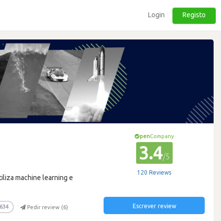
Login
Registo
pen
Company
3.4
/5
120 Reviews
iliza machine learning e
Escrever review
634
Pedir review (
6
)