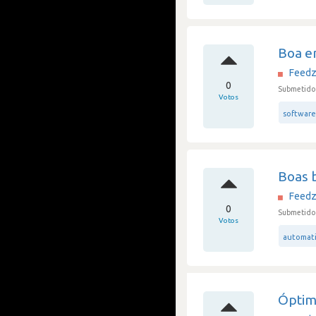
Boa e
Feedz
0
Submetido 
Votos
software
Boas 
Feedz
0
Submetido 
Votos
automat
Óptim