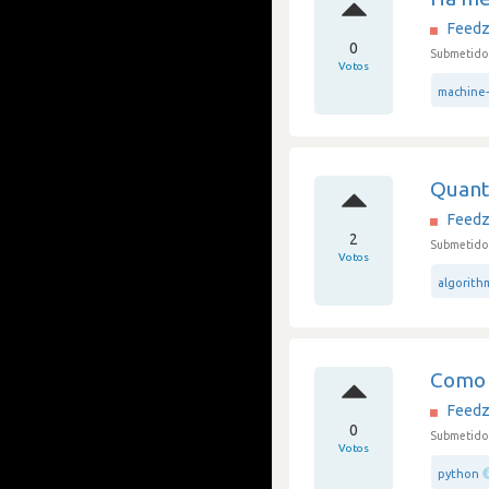
Feedz
0
Submetido 
Votos
machine-
Quanto
Feedz
2
Submetido 
Votos
algorith
Como 
Feedz
0
Submetido 
Votos
python