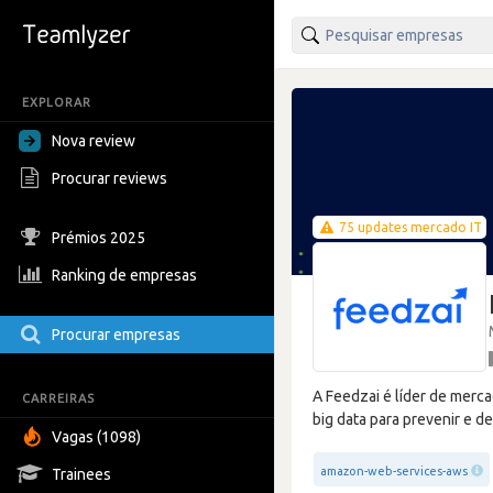
EXPLORAR
Nova review
Procurar reviews
75 updates mercado IT
Prémios 2025
Ranking de empresas
Procurar empresas
A Feedzai é líder de merca
CARREIRAS
big data para prevenir e d
Vagas (1098)
amazon-web-services-aws
Trainees