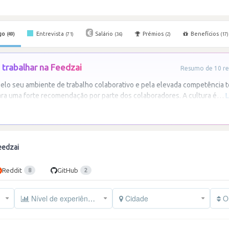
go
Entrevista
Salário
Prémios
Benefícios
(49)
(71)
(36)
(2)
(17)
trabalhar na Feedzai
Resumo de 10 re
elo seu ambiente de trabalho colaborativo e pela elevada competência t
ra uma forte recomendação por parte dos colaboradores. A cultura é
…
L
eedzai
Reddit
GitHub
8
2
Nível de experiência
Cidade
Or