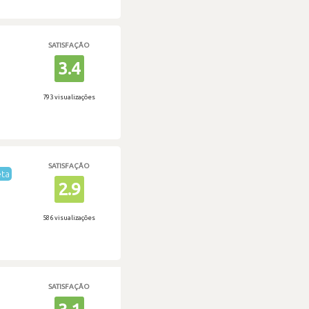
SATISFAÇÃO
3.4
793 visualizações
SATISFAÇÃO
eta
2.9
586 visualizações
SATISFAÇÃO