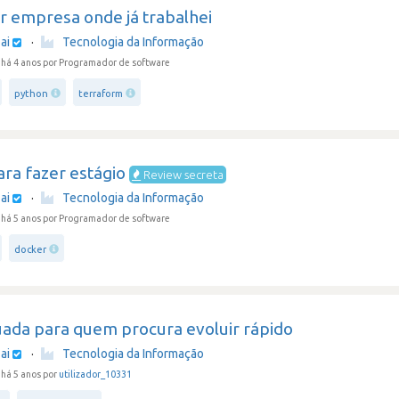
r empresa onde já trabalhei
ai
·
Tecnologia da Informação
há 4 anos
por Programador de software
python
terraform
ra fazer estágio
Review secreta
ai
·
Tecnologia da Informação
há 5 anos
por Programador de software
docker
ada para quem procura evoluir rápido
ai
·
Tecnologia da Informação
há 5 anos por
utilizador_10331