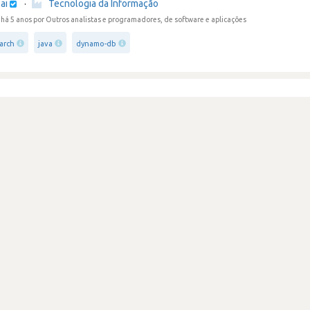
ai
·
Tecnologia da Informação
há 5 anos
por Outros analistas e programadores, de software e aplicações
earch
java
dynamo-db
amento it qualificado
Review secreta
ai
·
Tecnologia da Informação
há 5 anos
por Outros analistas e programadores, de software e aplicações
eb-services-aws
high-availability
web-services
esforço e stress
Review secreta
ai
·
Tecnologia da Informação
há 5 anos
por Programador de software