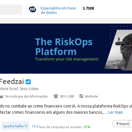
Especialista em base
5.700€
de dados
Feedzai
More trust. less crime.
Tecnologia da Informação
·
501-1,000
·
Website
do no combate ao crime financeiro com IA. A nossa plataforma RiskOps ut
etectar crimes financeiros em alguns dos maiores bancos,
…
Ler mais
★
Seguir
+12
apache-kafka
Taxa de resposta às reviews:
97
%