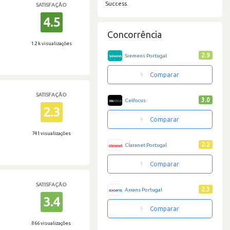
Success.
SATISFAÇÃO
4.5
Concorrência
1.2 k visualizações
2.9
Siemens Portugal
Comparar
SATISFAÇÃO
3.0
Celfocus
2.3
Comparar
741 visualizações
2.2
Claranet Portugal
Comparar
SATISFAÇÃO
2.3
Axians Portugal
3.4
Comparar
866 visualizações