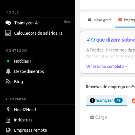
TOOLS
Visão geral
Empre
Novo!
Teamlyzer AI
Calculadora de salários TI
O que dizem sobre 
A Feedzai é reconhecida p
CONTEÚDO
fatores que contribuem pa
Notícias IT
Ver resumo completo
Despedimentos
Blog
Reviews de emprego da F
COMPARAR
Teamlyzer
49
Head2Head
Cargo
Indústrias
Empresas remote