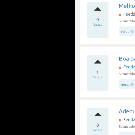
Melho
Feedz
0
Submetido 
Votos
cloud
Boa pa
Feedz
1
Submetido 
Votos
nosql
Adequ
Feedz
0
Submetido 
Votos