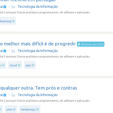
ai
·
Tecnologia da Informação
há 5 anos
por Outros analistas e programadores, de software e aplicações
learning
 melhor mais difícil é de progredir
Review secreta
ai
·
Tecnologia da Informação
há 5 anos
por Outros analistas e programadores, de software e aplicações
m
cloud
sass
qualquer outra. Tem prós e contras
ai
·
Tecnologia da Informação
há 5 anos
por Outros analistas e programadores, de software e aplicações
unix
netdevops