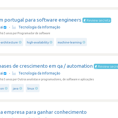
m portugal para software engineers
Review secreta
ai
·
Tecnologia da Informação
há 5 anos
por Programador de software
-architecture
high-availability
machine-learning
bases de crescimento em qa / automation
Review secr
ai
·
Tecnologia da Informação
há 5 anos
por Outros analistas e programadores, de software e aplicações
ion
java
linux
a empresa para ganhar conhecimento