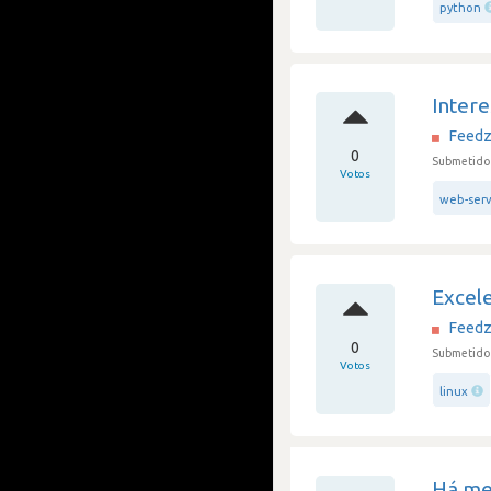
python
Intere
Feedz
0
Submetido 
Votos
web-serv
Excel
Feedz
0
Submetido 
Votos
linux
Há me