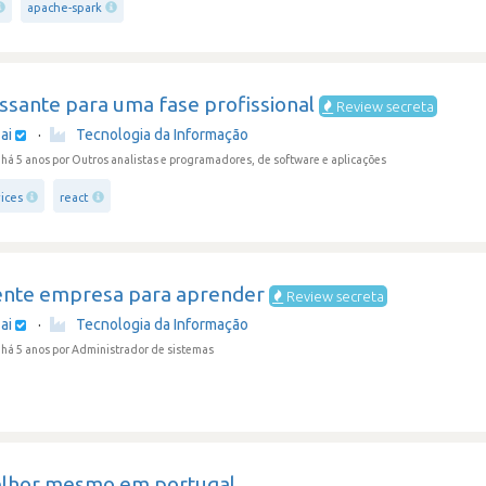
apache-spark
ssante para uma fase profissional
Review secreta
ai
·
Tecnologia da Informação
há 5 anos
por Outros analistas e programadores, de software e aplicações
ices
react
ente empresa para aprender
Review secreta
ai
·
Tecnologia da Informação
há 5 anos
por Administrador de sistemas
lhor mesmo em portugal.