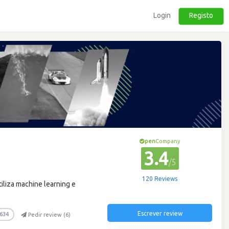
Login
Registo
pen
Company
3.4
/5
120 Reviews
iliza machine learning e
Escrever review
634
Pedir review (
6
)