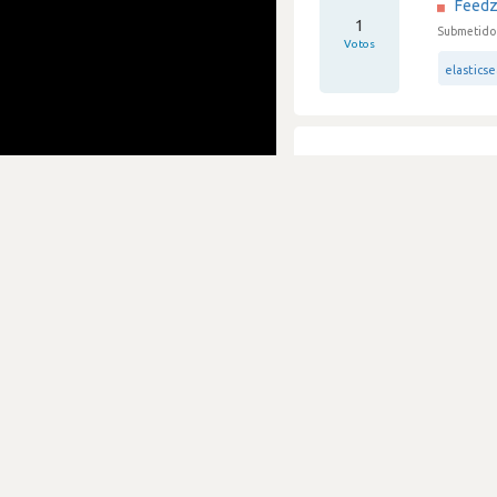
Feedz
1
Submetido 
Votos
elastics
Depart
Feedz
1
Submetido 
Votos
amazon-w
Caos, 
Feedz
1
Submetido 
Votos
java