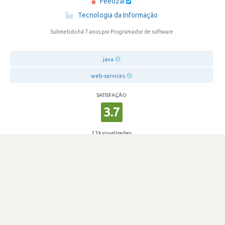
Feedzai
·
Tecnologia da Informação
Submetido há 7 anos
por Programador de software
java
web-services
SATISFAÇÃO
3.7
1.3 k visualizações
1
Votos