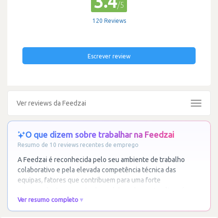
3.4
/5
120 Reviews
Escrever review
Ver reviews da Feedzai
Toggle
navigat
O que dizem sobre trabalhar na Feedzai
Resumo de 10 reviews recentes de emprego
A Feedzai é reconhecida pelo seu ambiente de trabalho
colaborativo e pela elevada competência técnica das
equipas, fatores que contribuem para uma forte
recomendação por parte dos colaboradores. A cultura é
…
Ver resumo completo
Ler mais