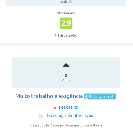
scala
SATISFAÇÃO
2.9
912 visualizações
0
Votos
Muito trabalho e exigência
Review secreta
Feedzai
·
Tecnologia da Informação
Submetido há 7 anos
por Programador de software