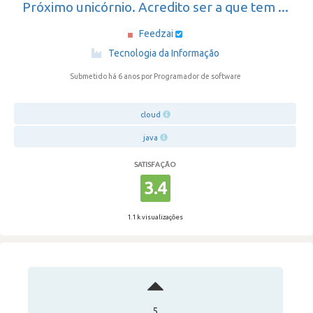
Próximo unicórnio. Acredito ser a que tem ...
Feedzai
·
Tecnologia da Informação
Submetido há 6 anos
por Programador de software
cloud
java
SATISFAÇÃO
3.4
1.1 k visualizações
5