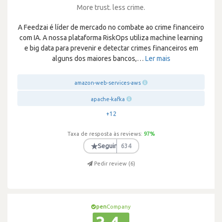
More trust. less crime.
A Feedzai é líder de mercado no combate ao crime financeiro
com IA. A nossa plataforma RiskOps utiliza machine learning
e big data para prevenir e detectar crimes financeiros em
alguns dos maiores bancos,
…
Ler mais
amazon-web-services-aws
apache-kafka
+12
Taxa de resposta às reviews:
97
%
★
Seguir
634
Pedir review (
6
)
pen
Company