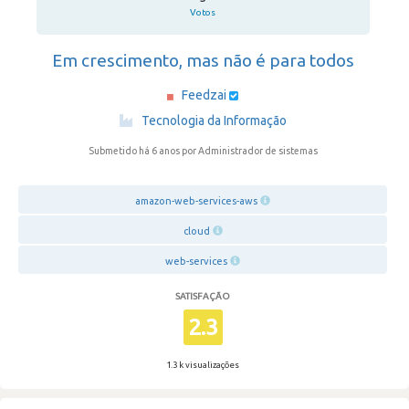
Votos
Em crescimento, mas não é para todos
Feedzai
·
Tecnologia da Informação
Submetido há 6 anos
por Administrador de sistemas
amazon-web-services-aws
cloud
web-services
SATISFAÇÃO
2.3
1.3 k visualizações