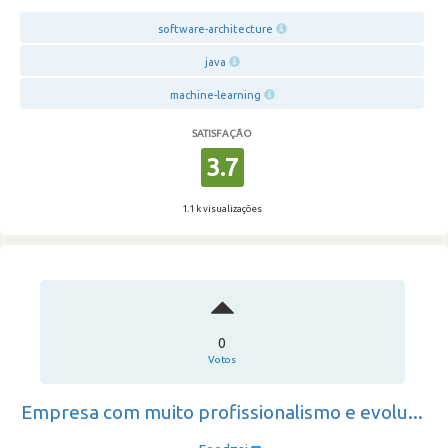
software-architecture
java
machine-learning
SATISFAÇÃO
3.7
1.1 k visualizações
0
Votos
Empresa com muito profissionalismo e evolu...