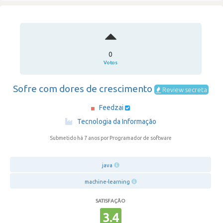
0
Votos
Sofre com dores de crescimento
Review secreta
Feedzai
·
Tecnologia da Informação
Submetido há 7 anos
por Programador de software
java
machine-learning
SATISFAÇÃO
3.4