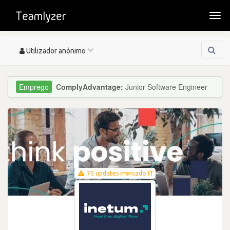
Togg
navi
Toggle
Utilizador anónimo
navigation
ComplyAdvantage:
Junior Software Engineer
70 updates mercado IT