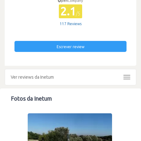
pen
Company
2.1
/5
117 Reviews
Escrever review
Ver reviews da Inetum
Toggle
navigat
Fotos da Inetum