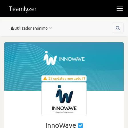
Togg
navi
Toggle
Utilizador anónimo
navigation
25 updates mercado IT
InnoWave