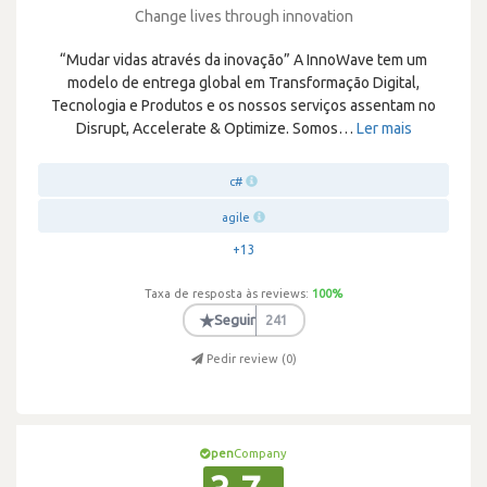
Change lives through innovation
“Mudar vidas através da inovação” A InnoWave tem um
modelo de entrega global em Transformação Digital,
Tecnologia e Produtos e os nossos serviços assentam no
Disrupt, Accelerate & Optimize. Somos
…
Ler mais
c#
agile
+13
Taxa de resposta às reviews:
100
%
★
Seguir
241
Pedir review (
0
)
pen
Company