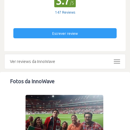
3.7
/5
147 Reviews
Escrever review
Ver reviews da InnoWave
Toggle
navigat
Fotos da InnoWave