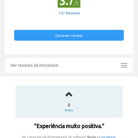
3.7
/5
147 Reviews
Escrever review
Ver reviews da InnoWave
Toggle
navigat
0
Votos
"Experiência muito positiva."
há 3 anos por um Programador de software
Sénior
na
InnoWave