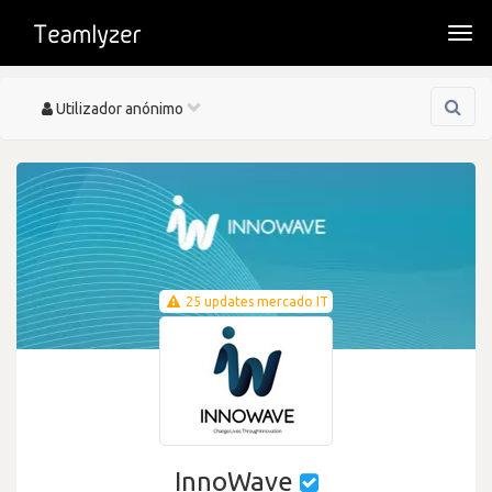
Togg
navi
Toggle
Utilizador anónimo
navigation
25 updates mercado IT
InnoWave