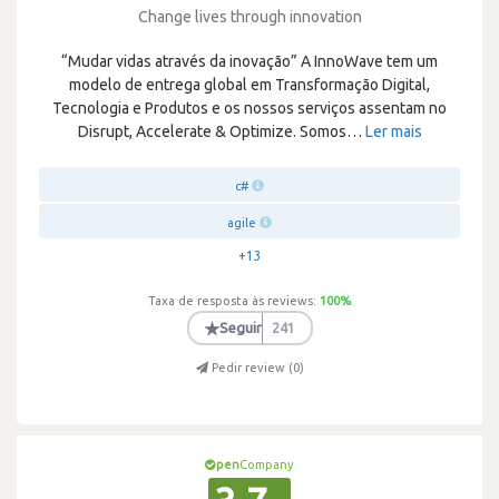
Change lives through innovation
“Mudar vidas através da inovação” A InnoWave tem um
modelo de entrega global em Transformação Digital,
Tecnologia e Produtos e os nossos serviços assentam no
Disrupt, Accelerate & Optimize. Somos
…
Ler mais
c#
agile
+13
Taxa de resposta às reviews:
100
%
★
Seguir
241
Pedir review (
0
)
pen
Company