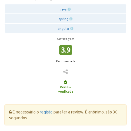
java
spring
angular
SATISFAÇÃO
3.9
Recomendada
Review
verificada
Erro:
É necessário o
registo
para ler a review. É anónimo, são 30
segundos.