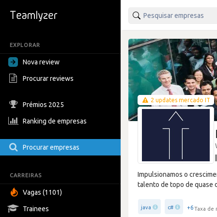
EXPLORAR
Nova review
Procurar reviews
2 updates mercado IT
Prémios 2025
Ranking de empresas
Procurar empresas
Impulsionamos o crescimen
CARREIRAS
talento de topo de quase 
Vagas (1101)
+6
java
c#
Trainees
Taxa de 