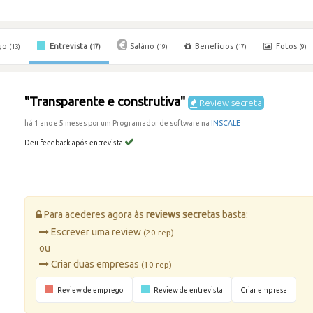
go
Entrevista
Salário
Benefícios
Fotos
(13)
(17)
(19)
(17)
(9)
"Transparente e construtiva"
Review secreta
há 1 ano e 5 meses por um Programador de software na
INSCALE
Deu feedback após entrevista
Para acederes agora às
reviews secretas
basta:
Escrever uma review
(20 rep)
ou
Criar duas empresas
(10 rep)
Review de emprego
Review de entrevista
Criar empresa