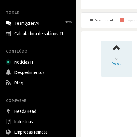
TOOLS
Visão geral
Empre
Novo!
Teamlyzer AI
Calculadora de salários TI
CONTEÚDO
0
Notícias IT
Votos
Despedimentos
Blog
COMPARAR
Head2Head
Indústrias
Empresas remote