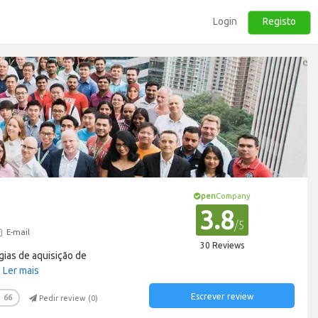
Login
Registo
pen
Company
3.8
/5
E-mail
30 Reviews
gias de aquisição de
…
Ler mais
Escrever review
66
Pedir review (
0
)