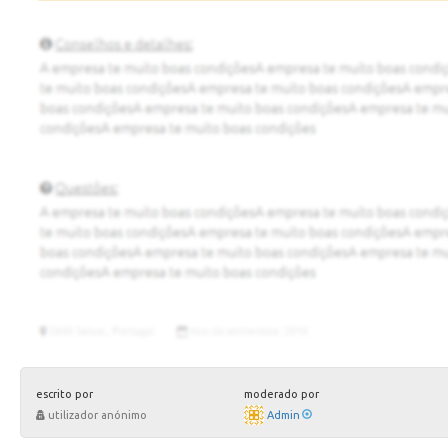
escrito por
moderado por
utilizador anónimo
Admin