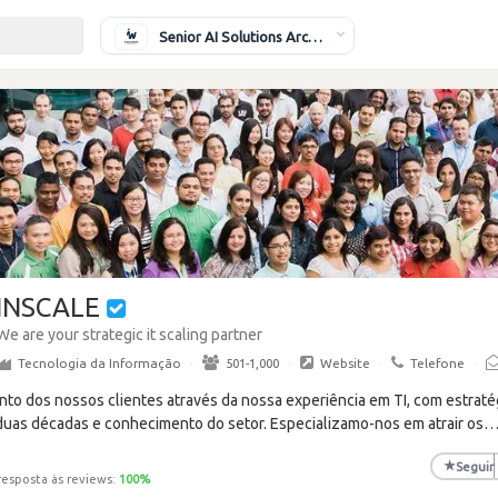
Senior AI Solutions Architect
INSCALE
We are your strategic it scaling partner
Tecnologia da Informação
·
501-1,000
·
Website
·
Telefone
·
to dos nossos clientes através da nossa experiência em TI, com estraté
duas décadas e conhecimento do setor. Especializamo-nos em atrair os
★
Seguir
resposta às reviews:
100
%