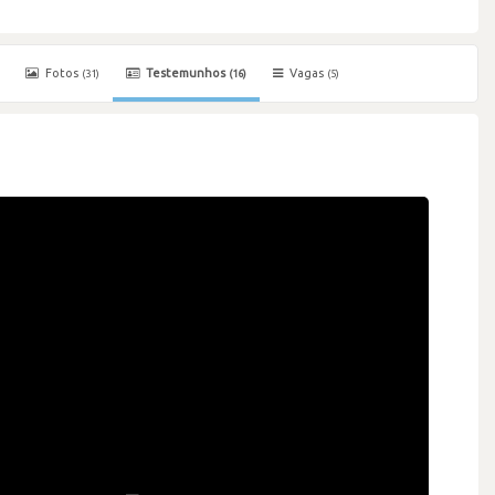
Fotos
Testemunhos
Vagas
(31)
(16)
(5)