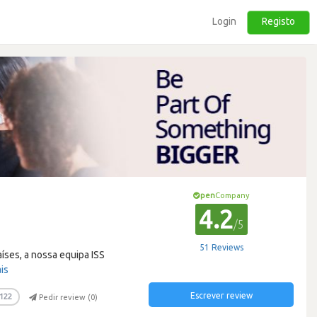
Login
Registo
pen
Company
4.2
/5
51 Reviews
íses, a nossa equipa ISS
is
Escrever review
122
Pedir review (
0
)