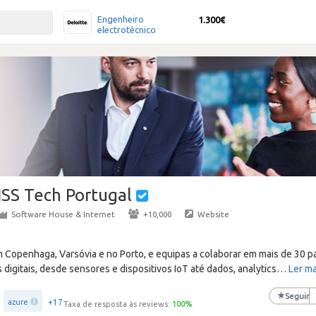
Engenheiro
1.300€
electrotécnico
ISS Tech Portugal
Software House & Internet
·
+10,000
·
Website
Copenhaga, Varsóvia e no Porto, e equipas a colaborar em mais de 30 pa
igitais, desde sensores e dispositivos IoT até dados, analytics
…
Ler ma
★
Seguir
+17
azure
Taxa de resposta às reviews:
100
%