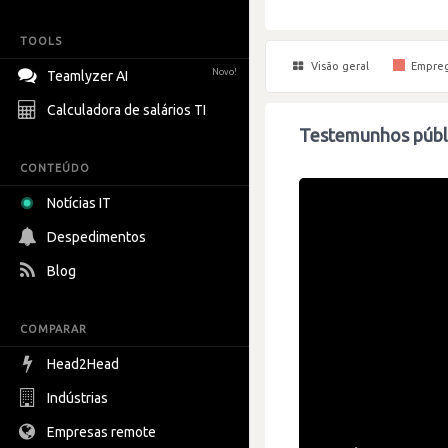
TOOLS
Visão geral
Empre
Novo!
Teamlyzer AI
Calculadora de salários TI
Testemunhos públi
CONTEÚDO
Notícias IT
Despedimentos
Blog
COMPARAR
Head2Head
Indústrias
Empresas remote