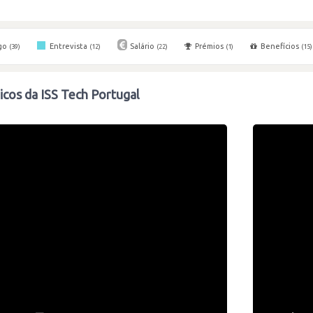
go
Entrevista
Salário
Prémios
Benefícios
(39)
(12)
(22)
(1)
(15)
cos da ISS Tech Portugal