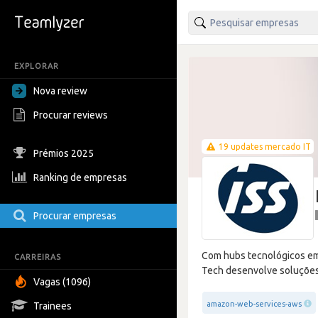
EXPLORAR
Nova review
Procurar reviews
19 updates mercado IT
Prémios 2025
Ranking de empresas
Procurar empresas
Com hubs tecnológicos em 
CARREIRAS
Tech desenvolve soluções d
Vagas (1096)
amazon-web-services-aws
Trainees