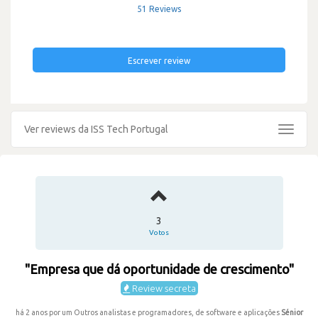
51 Reviews
Escrever review
Ver reviews da ISS Tech Portugal
Toggle
navigat
3
Votos
"Empresa que dá oportunidade de crescimento"
Review secreta
há 2 anos por um Outros analistas e programadores, de software e aplicações
Sénior