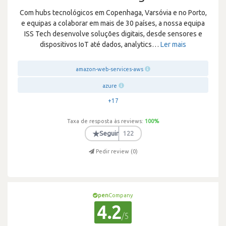
Com hubs tecnológicos em Copenhaga, Varsóvia e no Porto,
e equipas a colaborar em mais de 30 países, a nossa equipa
ISS Tech desenvolve soluções digitais, desde sensores e
dispositivos IoT até dados, analytics
…
Ler mais
amazon-web-services-aws
azure
+17
Taxa de resposta às reviews:
100
%
★
Seguir
122
Pedir review (
0
)
pen
Company
4.2
/5