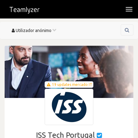
Togg
navi
Toggle
Utilizador anónimo
navigation
19 updates mercado IT
ISS Tech Portugal