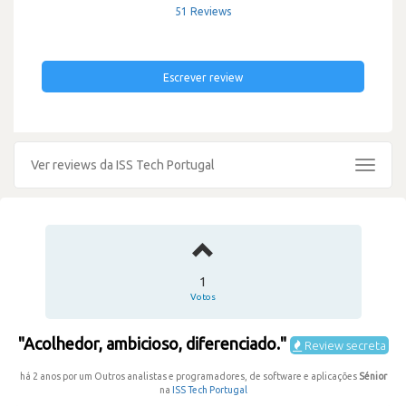
51 Reviews
Escrever review
Ver reviews da ISS Tech Portugal
Toggle
navigat
1
Votos
"Acolhedor, ambicioso, diferenciado."
Review secreta
há 2 anos por um Outros analistas e programadores, de software e aplicações
Sénior
na
ISS Tech Portugal