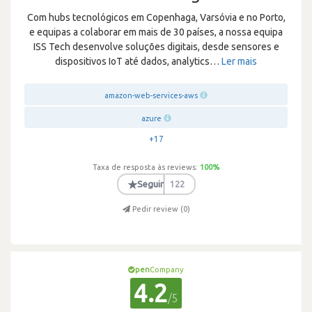
Com hubs tecnológicos em Copenhaga, Varsóvia e no Porto,
e equipas a colaborar em mais de 30 países, a nossa equipa
ISS Tech desenvolve soluções digitais, desde sensores e
dispositivos IoT até dados, analytics
…
Ler mais
amazon-web-services-aws
azure
+17
Taxa de resposta às reviews:
100
%
★
Seguir
122
Pedir review (
0
)
pen
Company
4.2
/5