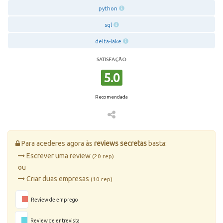
python
sql
delta-lake
SATISFAÇÃO
5.0
Recomendada
Para acederes agora às
reviews secretas
basta:
Escrever uma review
(20 rep)
ou
Criar duas empresas
(10 rep)
Review de emprego
Review de entrevista