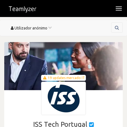
Togg
navi
Toggle
Utilizador anónimo
navigation
19 updates mercado IT
ISS Tech Portugal