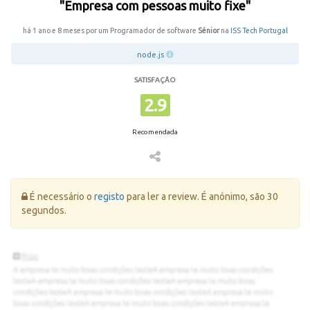
"Empresa com pessoas muito fixe"
há 1 ano e 8 meses por um Programador de software
Sénior
na
ISS Tech Portugal
node.js
SATISFAÇÃO
2.9
Recomendada
Erro:
É necessário o
registo
para ler a review. É anónimo, são 30
segundos.