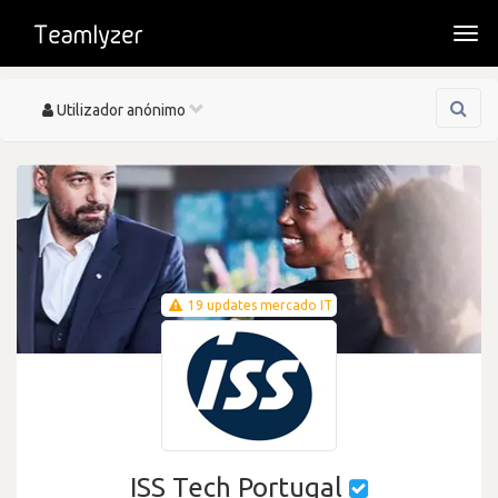
Togg
navi
Toggle
Utilizador anónimo
navigation
19 updates mercado IT
ISS Tech Portugal