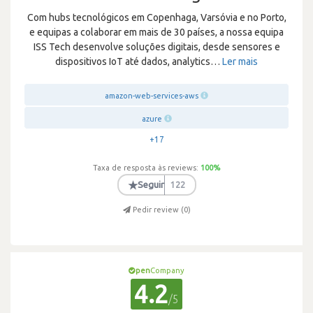
Com hubs tecnológicos em Copenhaga, Varsóvia e no Porto,
e equipas a colaborar em mais de 30 países, a nossa equipa
ISS Tech desenvolve soluções digitais, desde sensores e
dispositivos IoT até dados, analytics
…
Ler mais
amazon-web-services-aws
azure
+17
Taxa de resposta às reviews:
100
%
★
Seguir
122
Pedir review (
0
)
pen
Company
4.2
/5