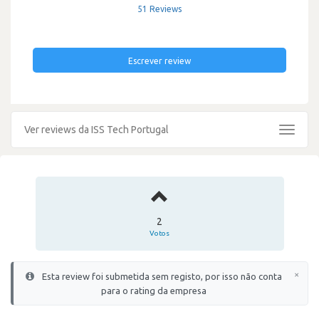
51 Reviews
Escrever review
Ver reviews da ISS Tech Portugal
Toggle
navigat
2
Votos
×
Esta review foi submetida sem registo, por isso não conta
para o rating da empresa