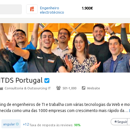
Engenheiro
1.900€
electrotécnico
ITDS Portugal
Consultoria & Outsourcing IT
·
501-1,000
·
Website
cing de engenheiros de TI e trabalha com várias tecnologias da Web e mo
onhecida como uma das 1000 empresas com crescimento mais rápido da
…
★
Seguir
+12
angular
Taxa de resposta às reviews:
98
%