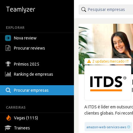
EXPLORAR
Nova review
Procurar reviews
2 updates mercado IT
Prémios 2025
Ranking de empresas
Procurar empresas
A ITDS é líder em outsour
CARREIRAS
clientes globais. Foi rec
Vagas (1115)
amazon-web-services-aws
Trainees