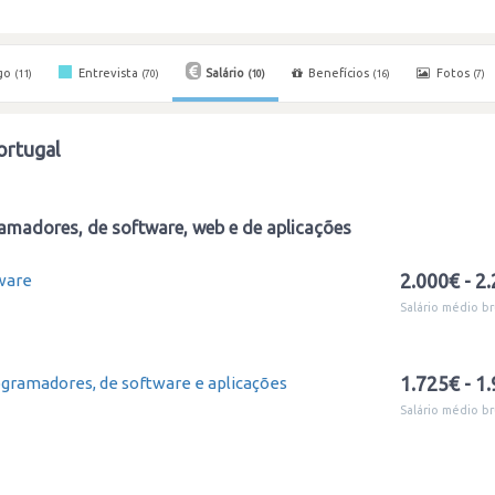
go
Entrevista
Salário
Benefícios
Fotos
(11)
(70)
(10)
(16)
(7)
ortugal
amadores, de software, web e de aplicações
2.000€ - 2
ware
Salário médio br
1.725€ - 1
ogramadores, de software e aplicações
Salário médio br