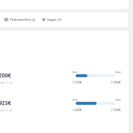
Testemunhos
Vagas
(2)
(17)
min
max
.200€
1.500€
2.900€
uto + ac
min
max
.925€
1.600€
2.000€
uto + ac