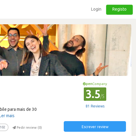
Login
Registo
pen
Company
3.5
/5
81 Reviews
bile para mais de 30
Ler mais
Escrever review
102
Pedir review (
0
)