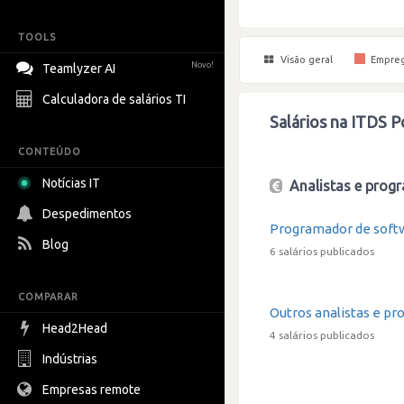
TOOLS
Visão geral
Empre
Novo!
Teamlyzer AI
Calculadora de salários TI
Salários na ITDS P
CONTEÚDO
Notícias IT
Analistas e progr
Despedimentos
Programador de soft
Blog
6 salários publicados
COMPARAR
Outros analistas e pr
Head2Head
4 salários publicados
Indústrias
Empresas remote