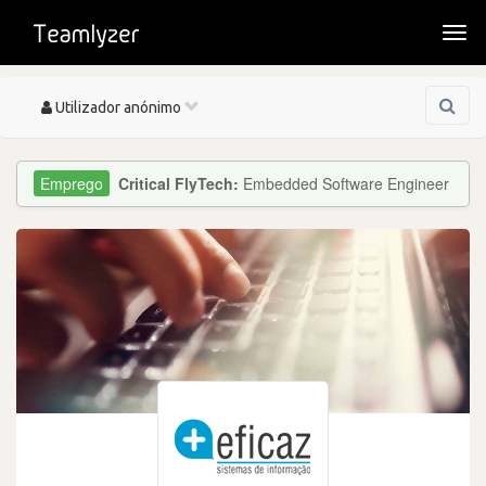
Togg
navi
Toggle
Utilizador anónimo
navigation
Critical FlyTech:
Embedded Software Engineer