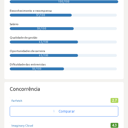
100/100
Reconhecimento e recompensa
57/100
Salário
59/100
Qualidade de gestão
63/100
Oportunidades de carreira
63/100
Dificuldade das entrevistas
50/100
Concorrência
2.7
Farfetch
Comparar
4.3
Imaginary Cloud