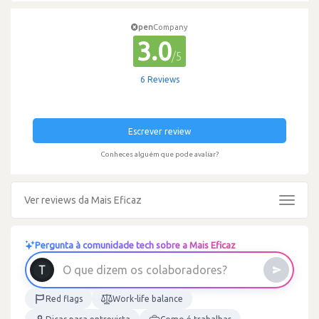
pen
Company
3.0
/5
6 Reviews
Escrever review
Conheces alguém que pode avaliar?
Ver reviews da Mais Eficaz
Toggle
navigat
Pergunta à comunidade tech sobre a Mais Eficaz
O
q
u
e
d
i
z
e
m
o
s
c
o
l
a
b
o
r
a
d
o
r
e
s
?
Red flags
Work-life balance