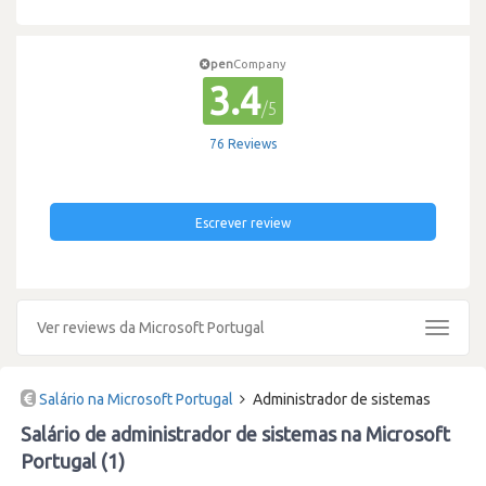
pen
Company
3.4
/5
76 Reviews
Escrever review
Ver reviews da Microsoft Portugal
Toggle
navigat
Salário na Microsoft Portugal
Administrador de sistemas
Salário de administrador de sistemas na Microsoft
Portugal (1)