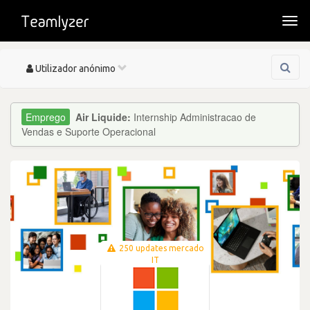
Togg
navi
Toggle
Utilizador anónimo
navigation
Air Liquide:
Internship Administracao de
Vendas e Suporte Operacional
250 updates mercado
IT