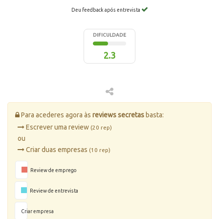
Deu feedback após entrevista
DIFICULDADE
2.3
Para acederes agora às
reviews secretas
basta:
Escrever uma review
(20 rep)
ou
Criar duas empresas
(10 rep)
Review de emprego
Review de entrevista
Criar empresa