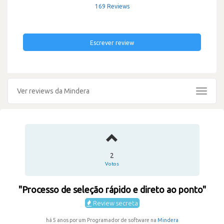
169 Reviews
Escrever review
Ver reviews da Mindera
Toggle
navigat
2
Votos
"Processo de seleção rápido e direto ao ponto"
Review secreta
há 5 anos por um Programador de software na
Mindera