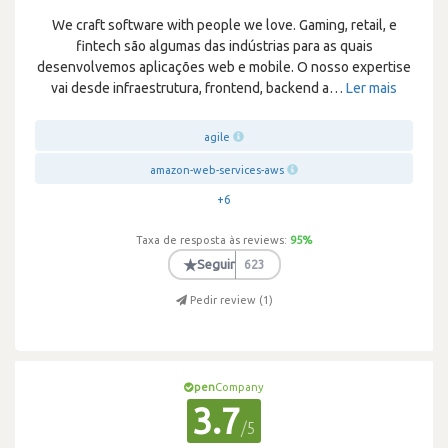
We craft software with people we love. Gaming, retail, e
fintech são algumas das indústrias para as quais
desenvolvemos aplicações web e mobile. O nosso expertise
vai desde infraestrutura, frontend, backend a
…
Ler mais
agile
amazon-web-services-aws
+6
Taxa de resposta às reviews:
95
%
★
Seguir
623
Pedir review (
1
)
pen
Company
3.7
/5