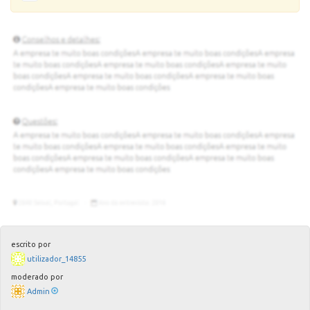
escrito por
utilizador_14855
moderado por
Admin