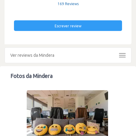
169 Reviews
Escrever review
Ver reviews da Mindera
Toggle
navigat
Fotos da Mindera