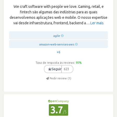
We craft software with people we love. Gaming, retail, e
fintech são algumas das indústrias para as quais
desenvolvemos aplicações web e mobile. O nosso expertise
vai desde infraestrutura, frontend, backend a
…
Ler mais
agile
amazon-web-services-aws
+6
Taxa de resposta às reviews:
95
%
★
Seguir
623
Pedir review (
1
)
pen
Company
3.7
/5