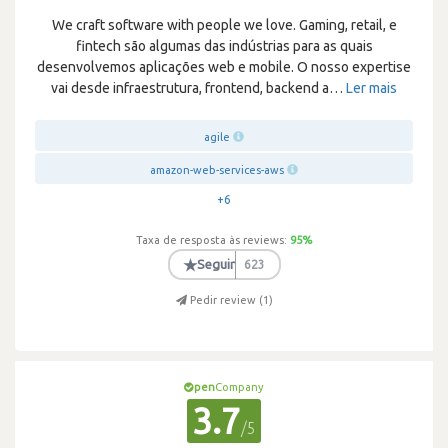
We craft software with people we love. Gaming, retail, e
fintech são algumas das indústrias para as quais
desenvolvemos aplicações web e mobile. O nosso expertise
vai desde infraestrutura, frontend, backend a
…
Ler mais
agile
amazon-web-services-aws
+6
Taxa de resposta às reviews:
95
%
★
Seguir
623
Pedir review (
1
)
pen
Company
3.7
/5