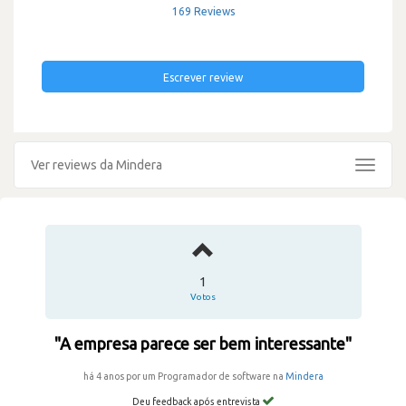
169 Reviews
Escrever review
Ver reviews da Mindera
Toggle
navigat
1
Votos
"A empresa parece ser bem interessante"
há 4 anos por um Programador de software na
Mindera
Deu feedback após entrevista