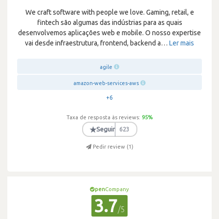
We craft software with people we love. Gaming, retail, e
fintech são algumas das indústrias para as quais
desenvolvemos aplicações web e mobile. O nosso expertise
vai desde infraestrutura, frontend, backend a
…
Ler mais
agile
amazon-web-services-aws
+6
Taxa de resposta às reviews:
95
%
★
Seguir
623
Pedir review (
1
)
pen
Company
3.7
/5