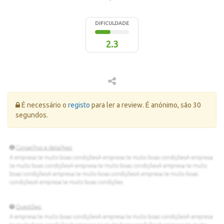
DIFICULDADE
2.3
Erro:
É necessário o
registo
para ler a review. É anónimo, são 30
segundos.