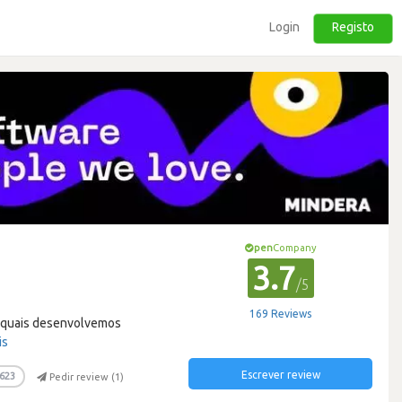
Login
Registo
pen
Company
3.7
/5
169 Reviews
as quais desenvolvemos
is
Escrever review
623
Pedir review (
1
)