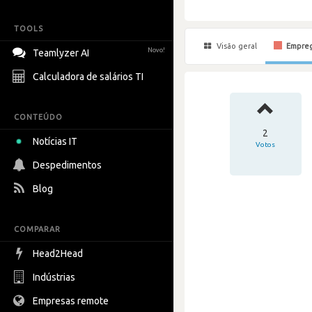
TOOLS
Visão geral
Empre
Novo!
Teamlyzer AI
Calculadora de salários TI
CONTEÚDO
2
Notícias IT
Votos
Despedimentos
Blog
COMPARAR
Head2Head
Indústrias
Empresas remote