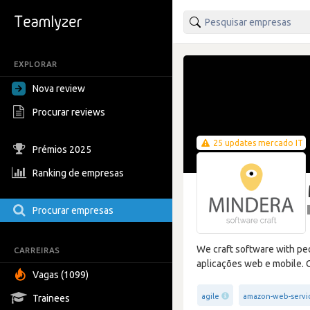
EXPLORAR
Nova review
Procurar reviews
25 updates mercado IT
Prémios 2025
Ranking de empresas
Procurar empresas
We craft software with peo
CARREIRAS
aplicações web e mobile. O
Vagas (1099)
agile
amazon-web-servi
Trainees