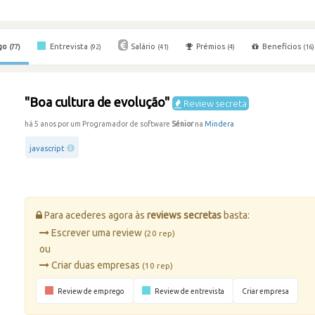
go
Entrevista
Salário
Prémios
Benefícios
(77)
(92)
(41)
(4)
(16)
"Boa cultura de evolução"
Review secreta
há 5 anos por um Programador de software
Sénior
na
Mindera
javascript
Para acederes agora às
reviews secretas
basta:
Escrever uma review
(20 rep)
ou
Criar duas empresas
(10 rep)
Review de emprego
Review de entrevista
Criar empresa