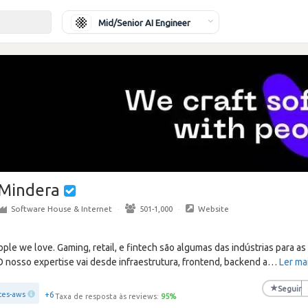
Mid/Senior AI Engineer
Mindera
Software House & Internet
·
501-1,000
·
Website
ple we love. Gaming, retail, e fintech são algumas das indústrias para 
 nosso expertise vai desde infraestrutura, frontend, backend a
…
Ler ma
★
Seguir
+6
ces-aws
Taxa de resposta às reviews:
95
%