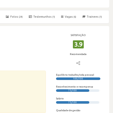
Fotos
Testemunhos
Vagas
Trainees
(24)
(1)
(6)
(1)
SATISFAÇÃO
3.9
Recomendada
Equilíbrio trabalho/vida pessoal
100/100
Reconhecimento e recompensa
75/100
Salário
75/100
Qualidade de gestão