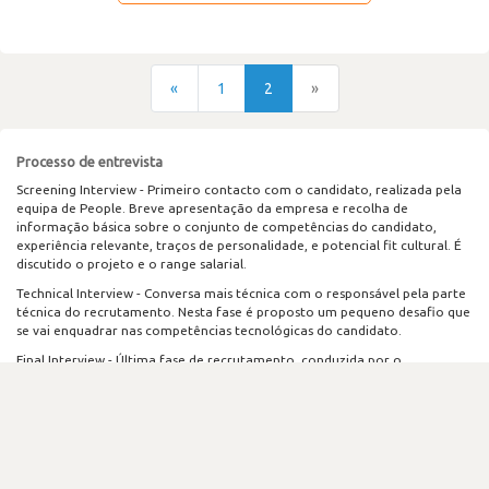
«
1
2
»
Processo de entrevista
Screening Interview - Primeiro contacto com o candidato, realizada pela
equipa de People. Breve apresentação da empresa e recolha de
informação básica sobre o conjunto de competências do candidato,
experiência relevante, traços de personalidade, e potencial fit cultural. É
discutido o projeto e o range salarial.
Technical Interview - Conversa mais técnica com o responsável pela parte
técnica do recrutamento. Nesta fase é proposto um pequeno desafio que
se vai enquadrar nas competências tecnológicas do candidato.
Final Interview - Última fase de recrutamento, conduzida por o
responsável de People onde é apresentada a proposta final.
Poderá existir a necessidade de entre a Technical Interview e a Final
Interview para serem esclarecidas algumas dúvidas tanto a nível técnico
como burocrático.