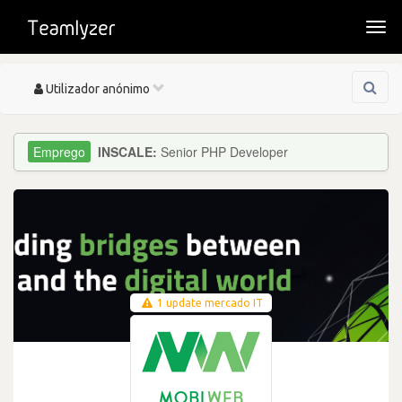
Togg
navi
Toggle
Utilizador anónimo
navigation
INSCALE:
Senior PHP Developer
1 update mercado IT