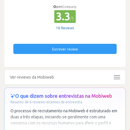
pen
Company
3.3
/5
18 Reviews
Escrever review
Ver reviews da Mobiweb
Toggle
navigat
O que dizem sobre entrevistas na Mobiweb
Resumo de 6 reviews recentes de entrevista
O processo de recrutamento na Mobiweb é estruturado em
duas a três etapas, iniciando-se geralmente com uma
conversa com os recursos humanos para aferir o perfil e
motivações, seguida de avaliações técnicas. A
…
Ler mais