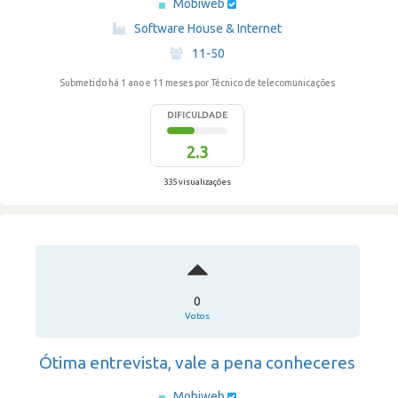
Mobiweb
·
Software House & Internet
·
11-50
Submetido há 1 ano e 11 meses
por Técnico de telecomunicações
DIFICULDADE
2.3
335 visualizações
0
Votos
Ótima entrevista, vale a pena conheceres
Mobiweb