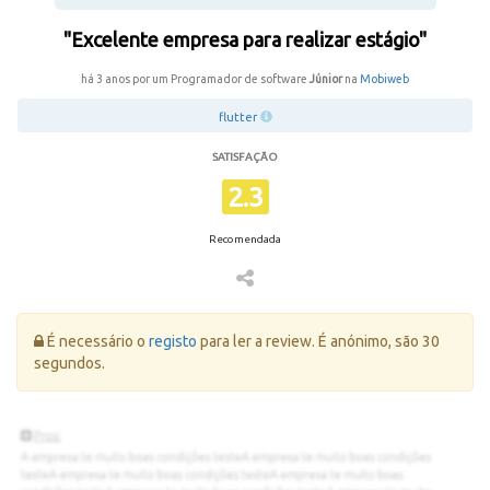
"Excelente empresa para realizar estágio"
há 3 anos por um Programador de software
Júnior
na
Mobiweb
flutter
SATISFAÇÃO
2.3
Recomendada
Erro:
É necessário o
registo
para ler a review. É anónimo, são 30
segundos.