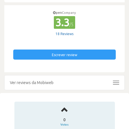
pen
Company
3.3
/5
18 Reviews
Escrever review
Ver reviews da Mobiweb
Toggle
navigat
0
Votos