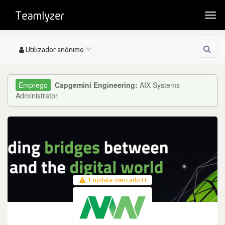
Togg
navi
Toggle
Utilizador anónimo
navigation
Capgemini Engineering:
AIX Systems
Administrator
1 update mercado IT