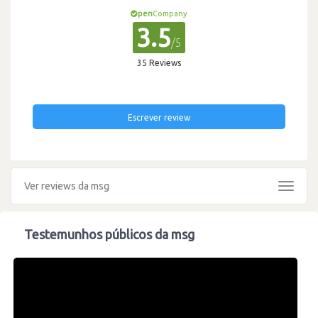
pen
Company
3.5
/5
35 Reviews
Escrever review
Ver reviews da msg
Toggle
navigat
Testemunhos públicos da msg