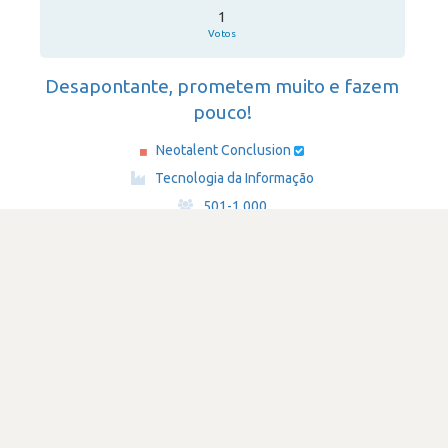
1
Votos
Desapontante, prometem muito e fazem
pouco!
Neotalent Conclusion
·
Tecnologia da Informação
·
501-1,000
Submetido há 2 anos
por Programador de software
java
SATISFAÇÃO
2.1
669 visualizações