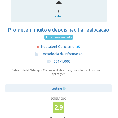
2
Votos
Prometem muito e depois nao ha realocacao
Review secreta
Neotalent Conclusion
·
Tecnologia da Informação
·
501-1,000
Submetido há 9 dias
por Outros analistas e programadores, de software e
aplicações
testing
SATISFAÇÃO
2.9