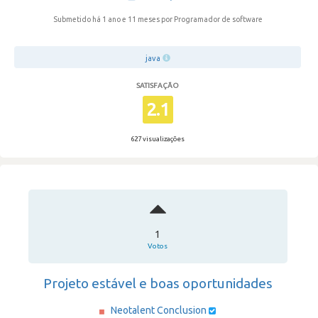
Submetido há 1 ano e 11 meses
por Programador de software
java
SATISFAÇÃO
2.1
627 visualizações
1
Votos
Projeto estável e boas oportunidades
Neotalent Conclusion