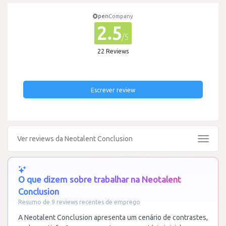
pen
Company
2.5
/5
22 Reviews
Escrever review
Ver reviews da Neotalent Conclusion
Toggle
navigat
O que dizem sobre trabalhar na Neotalent
Conclusion
Resumo de 9 reviews recentes de emprego
A Neotalent Conclusion apresenta um cenário de contrastes,