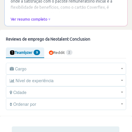
onde a satisfação com o pacote remuneratório inicial e a
flexibilidade de benefícios, como o cartão Coverflex, é
atenuada por uma gestão de carreira
…
Ler mais
Ver resumo completo
Reviews de emprego da Neotalent Conclusion
Teamlyzer
Reddit
9
2
Cargo
Nível de experiência
Cidade
Ordenar por