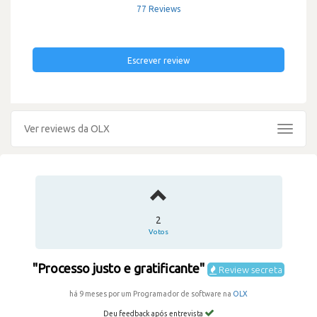
77 Reviews
Escrever review
Ver reviews da OLX
Toggle
navigat
2
Votos
"Processo justo e gratificante"
Review secreta
há 9 meses por um Programador de software na
OLX
Deu feedback após entrevista