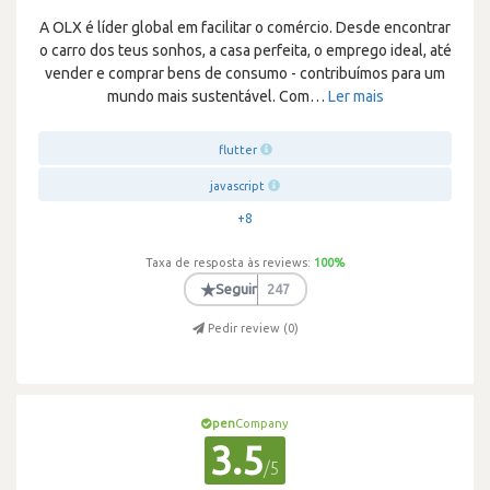
A OLX é líder global em facilitar o comércio. Desde encontrar
o carro dos teus sonhos, a casa perfeita, o emprego ideal, até
vender e comprar bens de consumo - contribuímos para um
mundo mais sustentável. Com
…
Ler mais
flutter
javascript
+8
Taxa de resposta às reviews:
100
%
★
Seguir
247
Pedir review (
0
)
pen
Company
3.5
/5