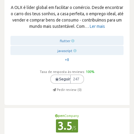
A OLX é líder global em facilitar o comércio. Desde encontrar
o carro dos teus sonhos, a casa perfeita, o emprego ideal, até
vender e comprar bens de consumo - contribuímos para um
mundo mais sustentável. Com
…
Ler mais
flutter
javascript
+8
Taxa de resposta às reviews:
100
%
★
Seguir
247
Pedir review (
0
)
pen
Company
3.5
/5