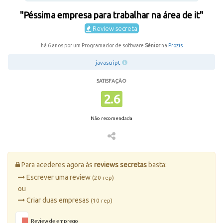
"Péssima empresa para trabalhar na área de it"
Review secreta
há 6 anos por um Programador de software
Sénior
na
Prozis
javascript
SATISFAÇÃO
2.6
Não recomendada
Para acederes agora às
reviews secretas
basta:
Escrever uma review
(20 rep)
ou
Criar duas empresas
(10 rep)
Review de emprego