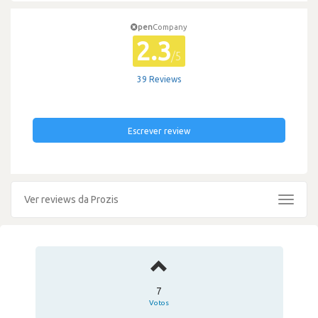
pen
Company
2.3
/5
39 Reviews
Escrever review
Ver reviews da Prozis
Toggle
navigat
7
Votos