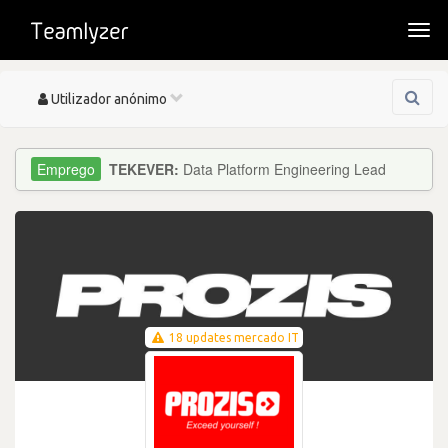
Togg
navi
Toggle
Utilizador anónimo
navigation
TEKEVER:
Data Platform Engineering Lead
18 updates mercado IT