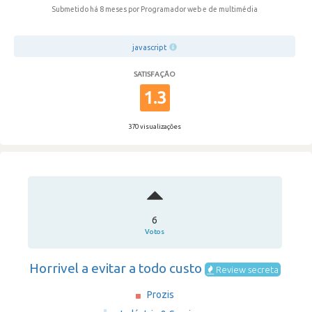
Submetido há 8 meses
por Programador web e de multimédia
javascript
SATISFAÇÃO
1.3
370 visualizações
6
Votos
Horrivel a evitar a todo custo
Review secreta
Prozis
·