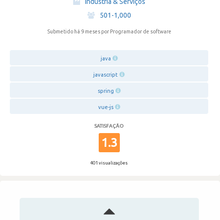
Indústria & Serviços
·
501-1,000
Submetido há 9 meses
por Programador de software
java
javascript
spring
vue-js
SATISFAÇÃO
1.3
401 visualizações