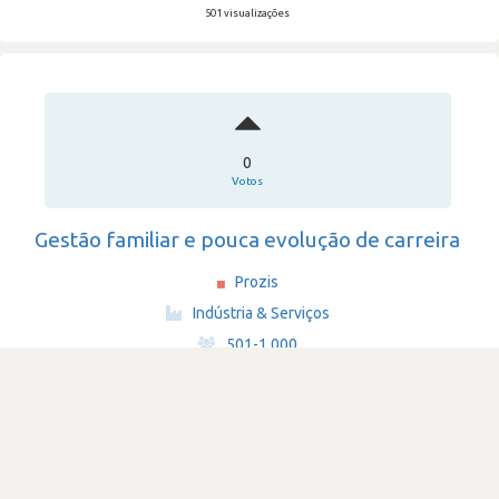
501 visualizações
0
Votos
Gestão familiar e pouca evolução de carreira
Prozis
·
Indústria & Serviços
·
501-1,000
Submetido há 2 anos
por Programador de software
c#
SATISFAÇÃO