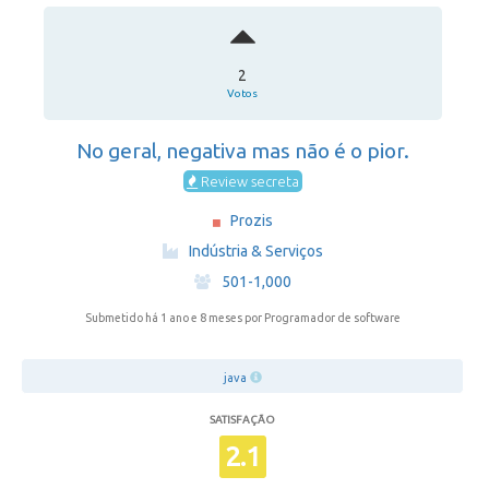
2
Votos
No geral, negativa mas não é o pior.
Review secreta
Prozis
·
Indústria & Serviços
·
501-1,000
Submetido há 1 ano e 8 meses
por Programador de software
java
SATISFAÇÃO
2.1