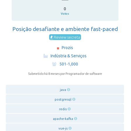
0
Votos
Posição desafiante e ambiente fast-paced
Review secreta
Prozis
·
Indústria & Serviços
·
501-1,000
Submetido há 8 meses
por Programador de software
java
postgresql
redis
apache-kafka
vue-js