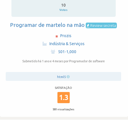
10
Votos
Programar de martelo na mão
Review secreta
Prozis
·
Indústria & Serviços
·
501-1,000
Submetido há 1 ano e 4 meses
por Programador de software
html5
SATISFAÇÃO
1.3
588 visualizações