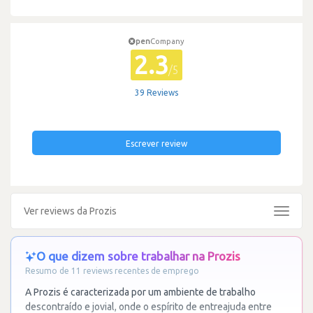
pen
Company
2.3
/5
39 Reviews
Escrever review
Ver reviews da Prozis
Toggle
navigat
O que dizem sobre trabalhar na Prozis
Resumo de 11 reviews recentes de emprego
A Prozis é caracterizada por um ambiente de trabalho
descontraído e jovial, onde o espírito de entreajuda entre