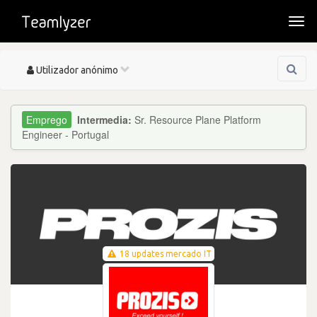
Togg
navi
Toggle
Utilizador anónimo
navigation
Intermedia:
Sr. Resource Plane Platform
Engineer - Portugal
18 updates mercado IT