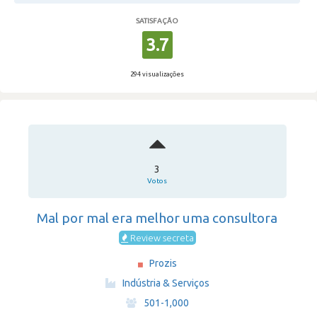
SATISFAÇÃO
3.7
294 visualizações
3
Votos
Mal por mal era melhor uma consultora
Review secreta
Prozis
·
Indústria & Serviços
·
501-1,000