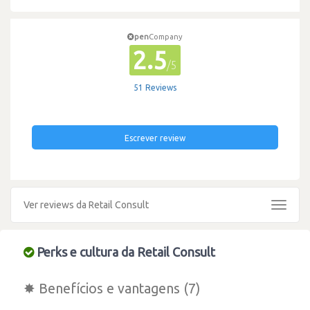
pen
Company
2.5
/5
51 Reviews
Escrever review
Ver reviews da Retail Consult
Toggle
navigat
Perks e cultura da Retail Consult
✸ Benefícios e vantagens (7)