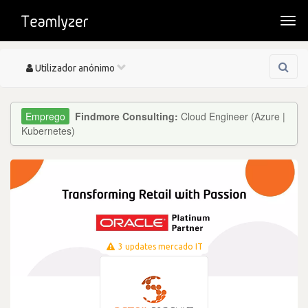
Togg
navi
Toggle
Utilizador anónimo
navigation
Findmore Consulting:
Cloud Engineer (Azure |
Kubernetes)
3 updates mercado IT