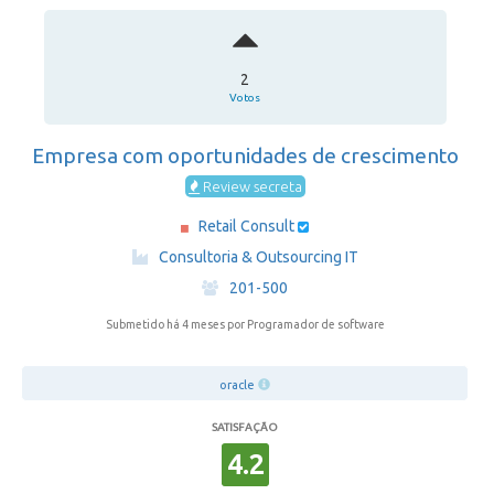
2
Votos
Empresa com oportunidades de crescimento
Review secreta
Retail Consult
·
Consultoria & Outsourcing IT
·
201-500
Submetido há 4 meses
por Programador de software
oracle
SATISFAÇÃO
4.2