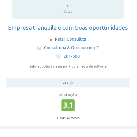
1
Votos
Empresa tranquila e com boas oportunidades
Retail Consult
·
Consultoria & Outsourcing IT
·
201-500
Submetido há 3 meses
por Programador de software
c++
SATISFAÇÃO
3.1
133 visualizações