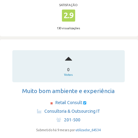
SATISFAÇÃO
2.9
130 visualizações
0
Votos
Muito bom ambiente e experiência
Retail Consult
·
Consultoria & Outsourcing IT
·
201-500
Submetido há 9 meses por
utilizador_64534