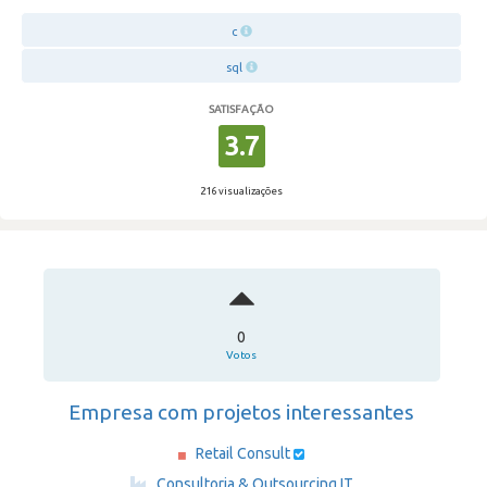
c
sql
SATISFAÇÃO
3.7
216 visualizações
0
Votos
Empresa com projetos interessantes
Retail Consult
·
Consultoria & Outsourcing IT