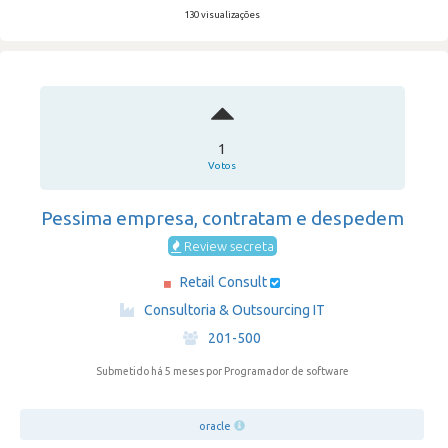
130 visualizações
1
Votos
Pessima empresa, contratam e despedem
Review secreta
Retail Consult
·
Consultoria & Outsourcing IT
·
201-500
Submetido há 5 meses
por Programador de software
oracle