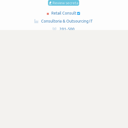
Review secreta
Retail Consult
·
Consultoria & Outsourcing IT
·
201-500
Submetido há 1 ano e 2 meses
por Administrador de sistemas
oracle-database
git
linux
zabbix
SATISFAÇÃO
3.9
285 visualizações