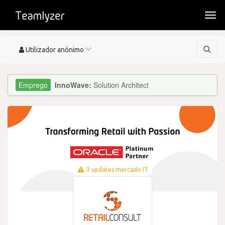
Togg
navi
Toggle
Utilizador anónimo
navigation
InnoWave:
Solution Architect
3 updates mercado IT