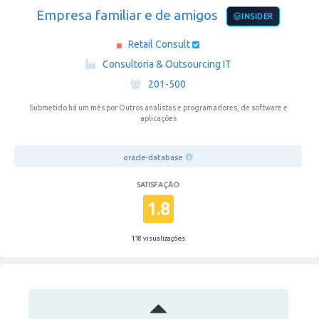
Empresa familiar e de amigos
INSIDER
Retail Consult
·
Consultoria & Outsourcing IT
·
201-500
Submetido há um mês
por Outros analistas e programadores, de software e
aplicações
oracle-database
SATISFAÇÃO
1.8
118 visualizações