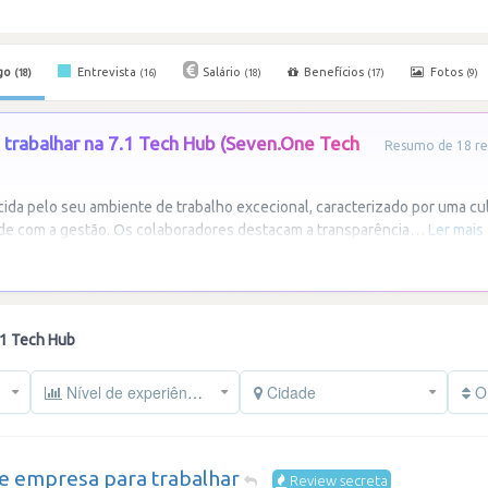
go
Entrevista
Salário
Benefícios
Fotos
(18)
(16)
(18)
(17)
(9)
trabalhar na 7.1 Tech Hub (Seven.One Tech
Resumo de 18 re
ida pelo seu ambiente de trabalho excecional, caracterizado por uma cul
de com a gestão. Os colaboradores destacam a transparência
…
Ler mais
.1 Tech Hub
Nível de experiência
Cidade
Or
e empresa para trabalhar
Review secreta