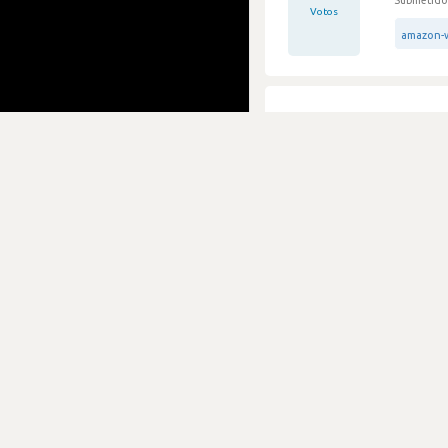
Submetido 
Votos
amazon-w
Empre
7.1 Te
0
Submetido 
Votos
java
A good
7.1 Te
0
Submetido 
Votos
amazon-w
Review imprecisa