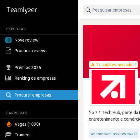
EXPLORAR
Nova review
Procurar reviews
15 updates mercado IT
Prémios 2025
Ranking de empresas
Procurar empresas
No 7.1 Tech Hub, parte da 
CARREIRAS
entretenimento e comércio
Vagas (1098)
amazon-web-services-aws
Trainees