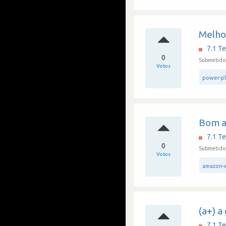
Melho
7.1 Te
0
Submetido
Votos
power-p
Bom a
7.1 Te
0
Submetido 
Votos
amazon-w
(a+) a
7.1 Te