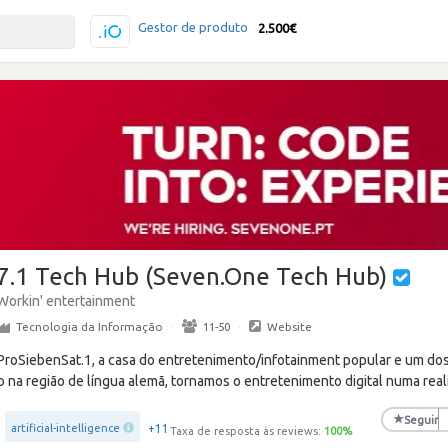
Gestor de produto
2.500€
7.1 Tech Hub (Seven.One Tech Hub)
Workin' entertainment
Tecnologia da Informação
·
11-50
·
Website
ProSiebenSat.1, a casa do entretenimento/infotainment popular e um dos 
 na região de língua alemã, tornamos o entretenimento digital numa real
★
Seguir
+11
artificial-intelligence
Taxa de resposta às reviews:
100
%