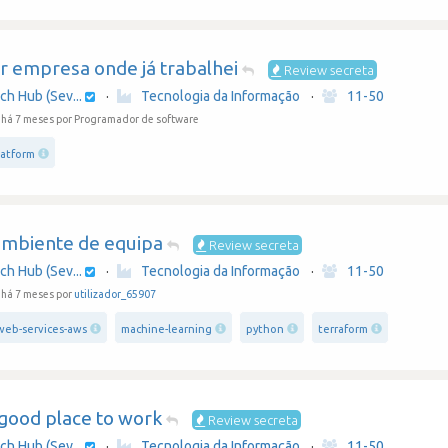
r empresa onde já trabalhei
Review secreta
ch Hub (Sev...
·
Tecnologia da Informação
·
11-50
 há 7 meses
por Programador de software
latform
mbiente de equipa
Review secreta
ch Hub (Sev...
·
Tecnologia da Informação
·
11-50
há 7 meses por
utilizador_65907
eb-services-aws
machine-learning
python
terraform
 good place to work
Review secreta
ch Hub (Sev...
·
Tecnologia da Informação
·
11-50