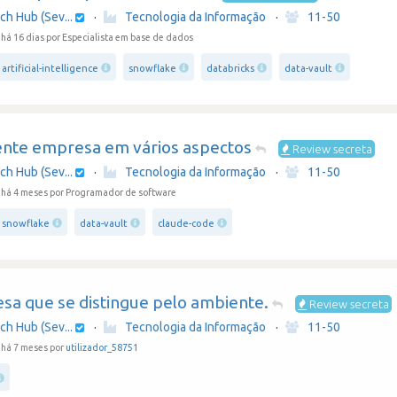
ch Hub (Sev...
·
Tecnologia da Informação
·
11-50
há 16 dias
por Especialista em base de dados
artificial-intelligence
snowflake
databricks
data-vault
ente empresa em vários aspectos
Review secreta
ch Hub (Sev...
·
Tecnologia da Informação
·
11-50
 há 4 meses
por Programador de software
snowflake
data-vault
claude-code
sa que se distingue pelo ambiente.
Review secreta
ch Hub (Sev...
·
Tecnologia da Informação
·
11-50
há 7 meses por
utilizador_58751