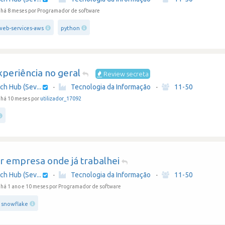
 há 8 meses
por Programador de software
eb-services-aws
python
periência no geral
Review secreta
ch Hub (Sev...
·
Tecnologia da Informação
·
11-50
há 10 meses por
utilizador_17092
r empresa onde já trabalhei
ch Hub (Sev...
·
Tecnologia da Informação
·
11-50
há 1 ano e 10 meses
por Programador de software
snowflake