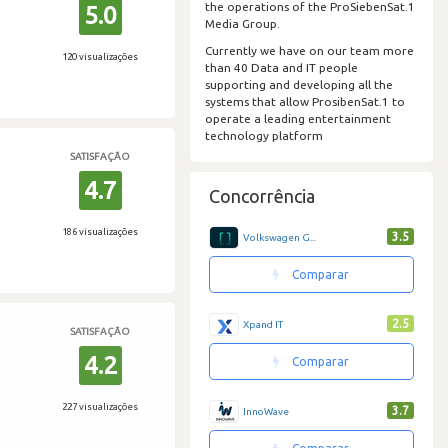
the operations of the ProSiebenSat.1
5.0
Media Group.
Currently we have on our team more
120 visualizações
than 40 Data and IT people
supporting and developing all the
systems that allow ProsibenSat.1 to
operate a leading entertainment
technology platform
SATISFAÇÃO
4.7
Concorrência
186 visualizações
3.5
Volkswagen G...
Comparar
2.5
Xpand IT
SATISFAÇÃO
4.2
Comparar
227 visualizações
3.7
InnoWave