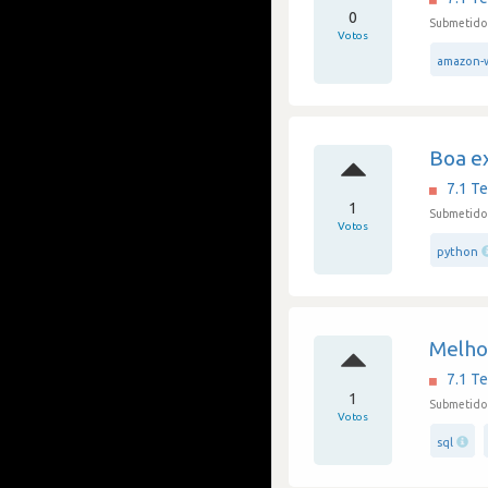
0
Submetido
Votos
amazon-w
Boa ex
7.1 Te
1
Submetido 
Votos
python
Melho
7.1 Te
1
Submetido 
Votos
sql