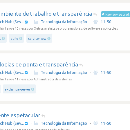
mbiente de trabalho e transparência
Review secret
ch Hub (Sev...
·
Tecnologia da Informação
·
11-50
há 1 ano e 10 meses
por Outros analistas e programadores, de software e aplicações
t
agile
service-now
logias de ponta e transparência
ch Hub (Sev...
·
Tecnologia da Informação
·
11-50
há 1 ano e 11 meses
por Administrador de sistemas
exchange-server
nte espetacular
ch Hub (Sev...
·
Tecnologia da Informação
·
11-50