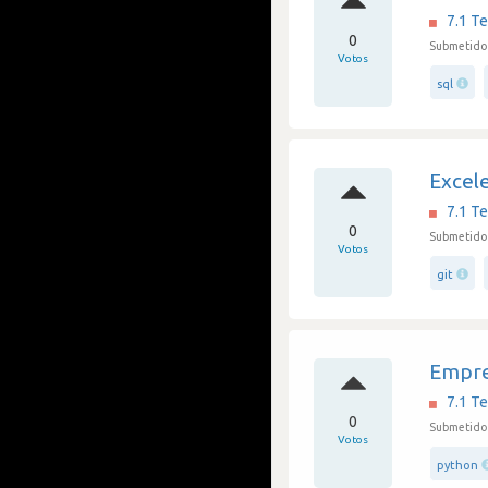
7.1 Te
0
Submetido 
Votos
sql
Excel
7.1 Te
0
Submetido
Votos
git
Empre
7.1 Te
0
Submetido 
Votos
python