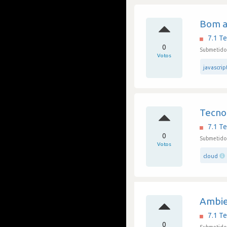
Bom a
7.1 Te
0
Submetido 
Votos
javascrip
Tecno
7.1 Te
0
Submetido 
Votos
cloud
Ambie
7.1 Te
0