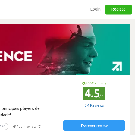
Login
Registo
pen
Company
4.5
/5
34 Reviews
principais players de
idade!
Escrever review
126
Pedir review (
0
)