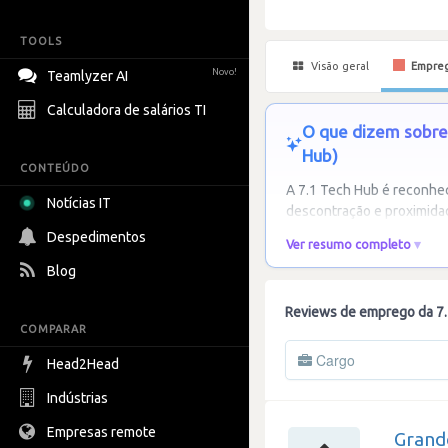
TOOLS
Visão geral
Empre
Novo!
Teamlyzer AI
Calculadora de salários TI
O que dizem sobre 
Hub)
CONTEÚDO
A 7.1 Tech Hub é reconhec
Notícias IT
descontração e proximida
Despedimentos
Ver resumo completo
Blog
Reviews de emprego da 7
COMPARAR
Cargo
Head2Head
Indústrias
Empresas remote
Grand