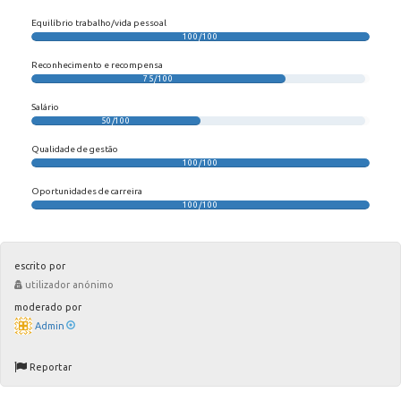
Equilíbrio trabalho/vida pessoal
100/100
Reconhecimento e recompensa
75/100
Salário
50/100
Qualidade de gestão
100/100
Oportunidades de carreira
100/100
escrito por
utilizador anónimo
moderado por
Admin
Reportar