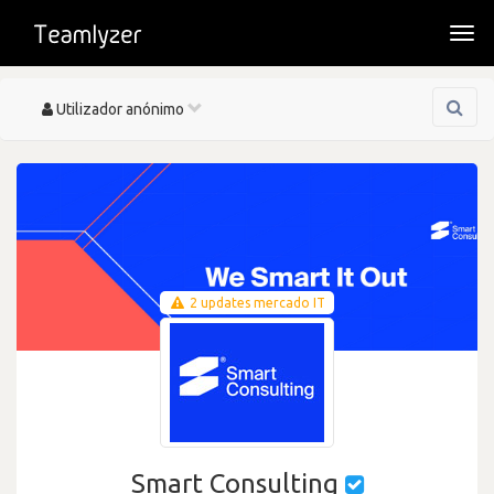
Togg
navi
Toggle
Utilizador anónimo
navigation
2 updates mercado IT
Smart Consulting