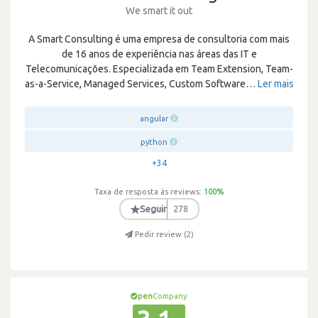
We smart it out
A Smart Consulting é uma empresa de consultoria com mais
de 16 anos de experiência nas áreas das IT e
Telecomunicações. Especializada em Team Extension, Team-
as-a-Service, Managed Services, Custom Software
…
Ler mais
angular
python
+34
Taxa de resposta às reviews:
100
%
★
Seguir
278
Pedir review (
2
)
pen
Company