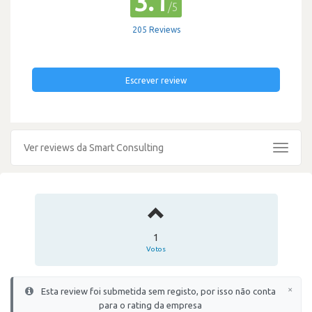
3.1
/5
205 Reviews
Escrever review
Ver reviews da Smart Consulting
Toggle
navigat
1
Votos
×
Esta review foi submetida sem registo, por isso não conta
para o rating da empresa