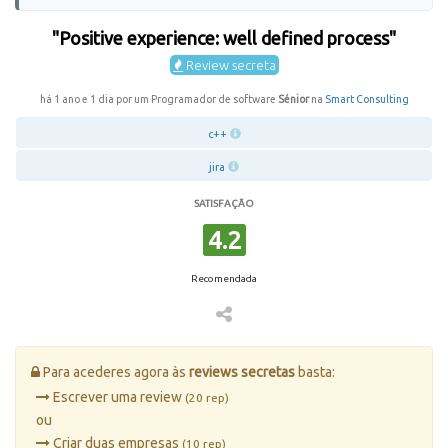
"Positive experience: well defined process"
Review secreta
há 1 ano e 1 dia por um Programador de software
Sénior
na
Smart Consulting
c++
jira
SATISFAÇÃO
4.2
Recomendada
Para acederes agora às
reviews secretas
basta:
Escrever uma review
(20 rep)
ou
Criar duas empresas
(10 rep)