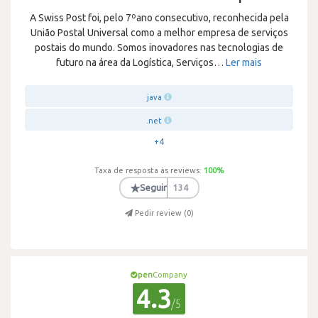
A Swiss Post foi, pelo 7ºano consecutivo, reconhecida pela
União Postal Universal como a melhor empresa de serviços
postais do mundo. Somos inovadores nas tecnologias de
futuro na área da Logística, Serviços
…
Ler mais
java
.net
+4
Taxa de resposta às reviews:
100
%
★
Seguir
134
Pedir review (
0
)
pen
Company
4.3
/5