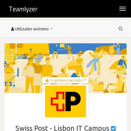
Togg
navi
Toggle
Utilizador anónimo
navigation
9 updates mercado IT
Swiss Post - Lisbon IT Campus