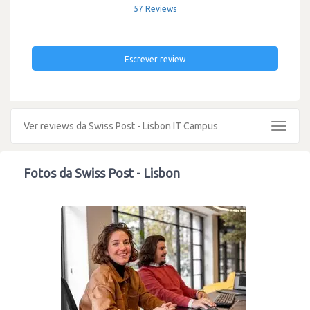
57 Reviews
Escrever review
Ver reviews da Swiss Post - Lisbon IT Campus
Toggle
navigat
Fotos da Swiss Post - Lisbon