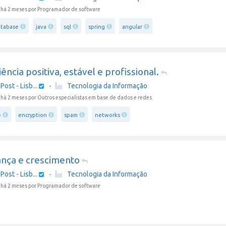
 há 2 meses
por Programador de software
atabase
java
sql
spring
angular
ência positiva, estável e profissional.
Post - Lisb...
·
Tecnologia da Informação
 há 2 meses
por Outros especialistas em base de dados e redes
e
encryption
spam
networks
ança e crescimento
Post - Lisb...
·
Tecnologia da Informação
 há 2 meses
por Programador de software