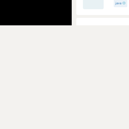
java
Equipa
Swiss 
0
Submetido
Votos
agile
Empre
Swiss 
0
Submetido
Votos
java