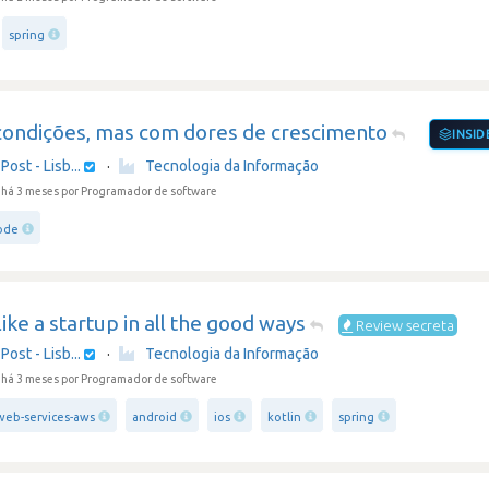
spring
condições, mas com dores de crescimento
INSID
Post - Lisb...
·
Tecnologia da Informação
 há 3 meses
por Programador de software
ode
like a startup in all the good ways
Review secreta
Post - Lisb...
·
Tecnologia da Informação
 há 3 meses
por Programador de software
eb-services-aws
android
ios
kotlin
spring