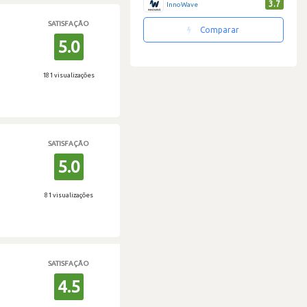
3.7
InnoWave
SATISFAÇÃO
Comparar
5.0
181 visualizações
SATISFAÇÃO
5.0
81 visualizações
SATISFAÇÃO
4.5