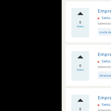
Empre
Swiss 
0
Submetido
Votos
oracle-d
Empre
Swiss 
0
Submetido
Votos
databas
Empre
Swiss 
0
Submetido