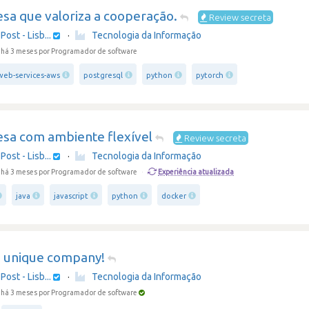
sa que valoriza a cooperação.
Review secreta
Post - Lisb...
·
Tecnologia da Informação
 há 3 meses
por Programador de software
eb-services-aws
postgresql
python
pytorch
sa com ambiente flexível
Review secreta
Post - Lisb...
·
Tecnologia da Informação
Experiência atualizada
 há 3 meses
por Programador de software
·
java
javascript
python
docker
a unique company!
Post - Lisb...
·
Tecnologia da Informação
 há 3 meses
por Programador de software