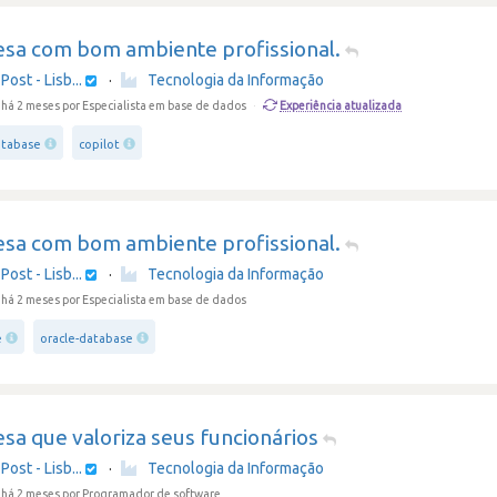
sa com bom ambiente profissional.
Post - Lisb...
·
Tecnologia da Informação
Experiência atualizada
 há 2 meses
por Especialista em base de dados
·
atabase
copilot
sa com bom ambiente profissional.
Post - Lisb...
·
Tecnologia da Informação
 há 2 meses
por Especialista em base de dados
e
oracle-database
sa que valoriza seus funcionários
Post - Lisb...
·
Tecnologia da Informação
 há 2 meses
por Programador de software