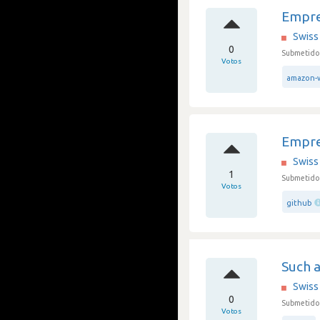
Empre
Swiss 
0
Submetido
Votos
amazon-w
Empre
Swiss 
1
Submetido
Votos
github
Such 
Swiss 
0
Submetido
Votos