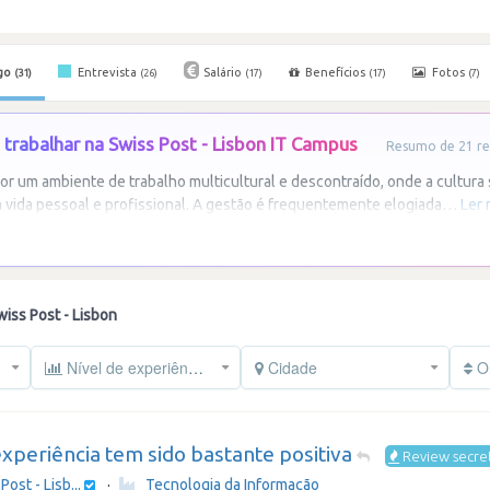
go
Entrevista
Salário
Benefícios
Fotos
(31)
(26)
(17)
(17)
(7)
trabalhar na Swiss Post - Lisbon IT Campus
Resumo de 21 re
or um ambiente de trabalho multicultural e descontraído, onde a cultur
a vida pessoal e profissional. A gestão é frequentemente elogiada
…
Ler 
iss Post - Lisbon
Nível de experiência
Cidade
Or
periência tem sido bastante positiva
Review secre
Post - Lisb...
·
Tecnologia da Informação