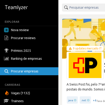
EXPLORAR
Nova review
Procurar reviews
9 updates mercado IT
Prémios 2025
Ranking de empresas
Procurar empresas
A Swiss Post foi, pelo 7º
CARREIRAS
postais do mundo. Somos i
Vagas (1132)
+4
java
.net
Trainees
Taxa d