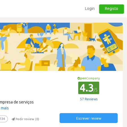
Login
Registo
pen
Company
4.3
/5
57 Reviews
empresa de serviços
 mais
Escrever review
134
Pedir review (
0
)