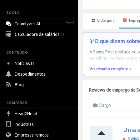
TOOLS
Visão geral
Empre
Novo!
Teamlyzer AI
Calculadora de salários TI
O que dizem sobre 
A Swiss Post destaca-se p
CONTEÚDO
equilíbrio saudável entre 
Notícias IT
Ver resumo completo
Despedimentos
Blog
Reviews de emprego da Sw
COMPARAR
Cargo
Head2Head
Indústrias
Uma ex
Empresas remote
Swiss 