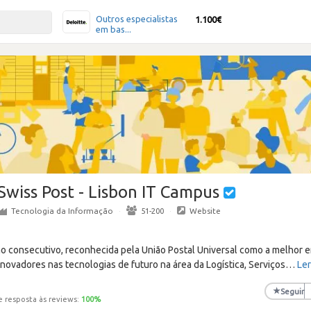
Outros especialistas
1.100€
em bas...
Swiss Post - Lisbon IT Campus
Tecnologia da Informação
·
51-200
·
Website
ano consecutivo, reconhecida pela União Postal Universal como a melhor 
novadores nas tecnologias de futuro na área da Logística, Serviços
…
Ler
★
Seguir
e resposta às reviews:
100
%