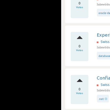
0
Submetido
Votos
oracle-d
Experi
Swiss 
0
Submetido
Votos
databas
Confi
Swiss 
0
Submetido
Votos
.net