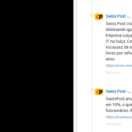
Swiss Post -...
Swiss Post cri
eliminando ig
Empresa suíça
IT na Suíça. C
escassez de es
livres por ref
anos.
https://www.swiss
Permalink
Swiss Post -...
SwissPost anu
em 10%, o que
funcionários.
https://expresso.pt
Permalink