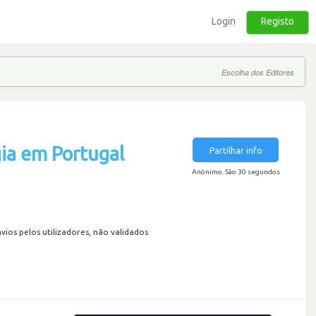
Login
Registo
Escolha dos Editores
ia em Portugal
Partilhar info
Anónimo. São 30 segundos
os pelos utilizadores, não validados