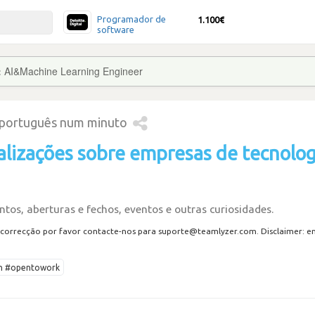
Programador de
1.100€
software
:
AI&Machine Learning Engineer
 português num minuto
alizações sobre empresas de tecnolog
tos, aberturas e fechos, eventos e outras curiosidades.
correcção por favor contacte-nos para suporte@teamlyzer.com. Disclaimer: envi
ech #opentowork