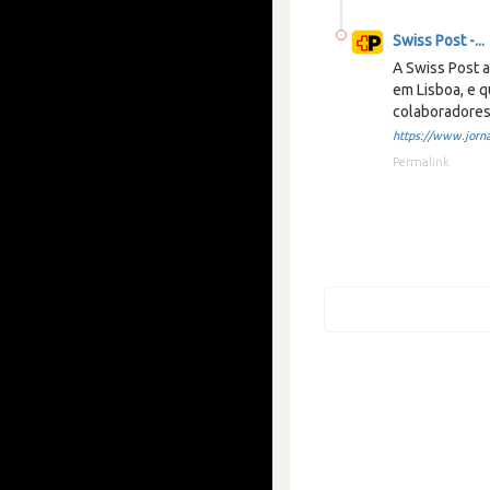
Swiss Post -...
A Swiss Post a
em Lisboa, e 
colaboradores 
https://www.jorna
Permalink