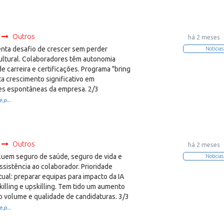
Outros
há 2 meses
nta desafio de crescer sem perder
Noticias
ultural. Colaboradores têm autonomia
e carreira e certificações. Programa "bring
sta crescimento significativo em
s espontâneas da empresa. 2/3
.p...
Outros
há 2 meses
cluem seguro de saúde, seguro de vida e
Noticias
sistência ao colaborador. Prioridade
tual: preparar equipas para impacto da IA
killing e upskilling. Tem tido um aumento
no volume e qualidade de candidaturas. 3/3
.p...