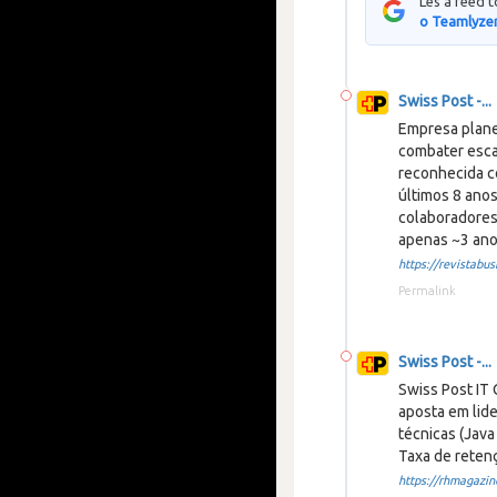
Lês a feed 
o Teamlyzer
Swiss Post -...
Empresa plane
combater escas
reconhecida c
últimos 8 anos
colaboradores
apenas ~3 ano
https://revistabusi
Permalink
Swiss Post -...
Swiss Post IT
aposta em lid
técnicas (Jav
Taxa de retenç
https://rhmagazine