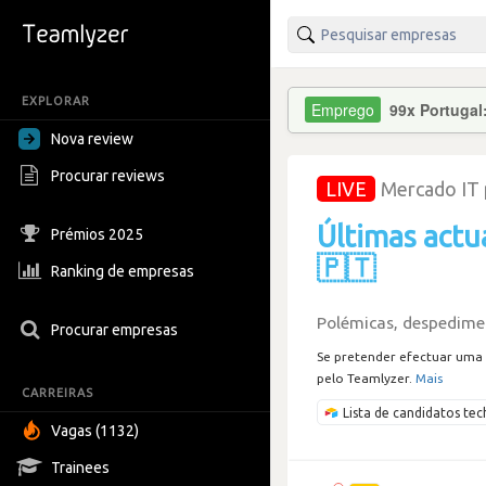
EXPLORAR
99x Portugal
Nova review
Procurar reviews
LIVE
Mercado IT
Últimas actu
Prémios 2025
🇵🇹
Ranking de empresas
Polémicas, despedimen
Procurar empresas
Se pretender efectuar uma 
pelo Teamlyzer.
Mais
CARREIRAS
Lista de candidatos t
Vagas (1132)
Trainees