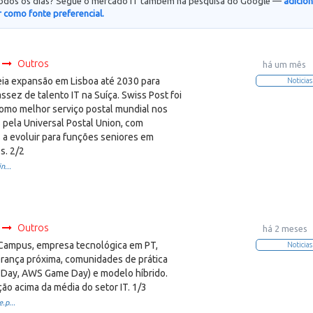
todos os dias? Segue o mercado IT também na pesquisa do Google —
adicio
 como fonte preferencial.
Outros
há um mês
ia expansão em Lisboa até 2030 para
Noticias
sez de talento IT na Suíça. Swiss Post foi
omo melhor serviço postal mundial nos
 pela Universal Postal Union, com
 a evoluir para funções seniores em
s. 2/2
n...
Outros
há 2 meses
 Campus, empresa tecnológica em PT,
Noticias
erança próxima, comunidades de prática
a Day, AWS Game Day) e modelo híbrido.
ão acima da média do setor IT. 1/3
.p...