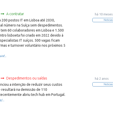
A contratar
há 10 meses
a 200 postos IT em Lisboa até 2030,
Noticias
ual número na Suíça sem despedimentos.
 tem 60 colaboradores em Lisboa e 1.500
entro lisboeta foi criado em 2022 devido à
pecialistas IT suíços. 500 vagas ficam
ormas e turnover voluntário nos próximos 5
inf...
Despedimentos ou saídas
há 2 anos
nciou a intenção de reduzir seus custos
Noticias
 resultará na demissão de 110
 Recentemente abriu tech hub em Portugal.
/...