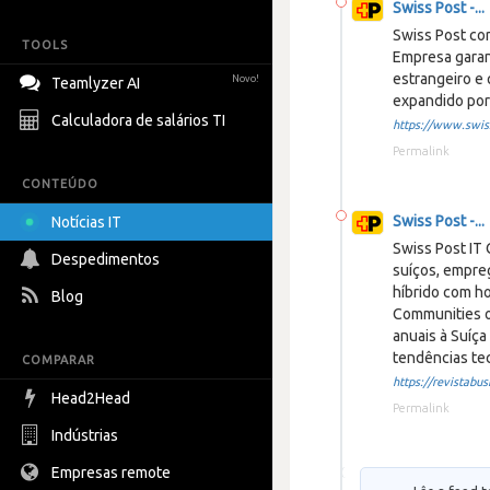
Swiss Post -...
Swiss Post cor
TOOLS
Empresa garan
estrangeiro e 
Novo!
Teamlyzer AI
expandido por
Calculadora de salários TI
https://www.swiss
Permalink
CONTEÚDO
Swiss Post -...
Notícias IT
Swiss Post IT
Despedimentos
suíços, empre
híbrido com ho
Blog
Communities o
anuais à Suíça
tendências tec
COMPARAR
https://revistabusi
Head2Head
Permalink
Indústrias
Empresas remote