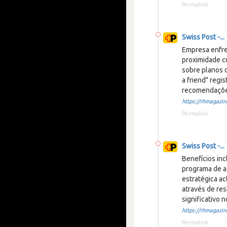
Permalink
Swiss Post -...
Empresa enfre
proximidade c
sobre planos d
a friend" regi
recomendaçõe
https://rhmagazine
Permalink
Swiss Post -...
Benefícios in
programa de as
estratégica ac
através de res
significativo 
https://rhmagazine
Permalink