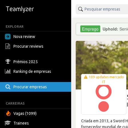
EXPLORAR
Uphold:
Seni
Nova review
Procurar reviews
Prémios 2025
Ranking de empresas
109 updates mercado
IT
Procurar empresas
CARREIRAS
Vagas (1099)
Criada em 2013, a Sword H
Trainees
fornecedor mundial de cuid