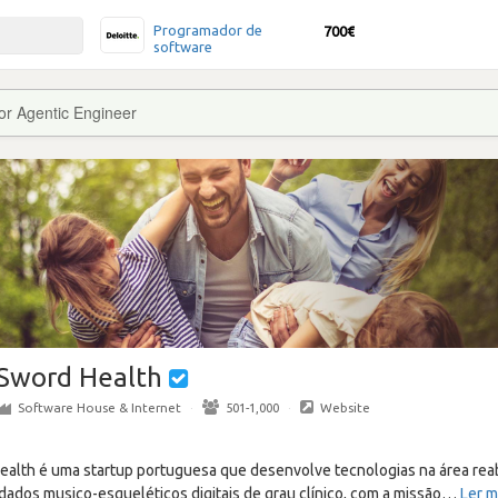
Programador de
700€
software
or Agentic Engineer
Sword Health
Software House & Internet
·
501-1,000
·
Website
ealth é uma startup portuguesa que desenvolve tecnologias na área reab
ados musico-esqueléticos digitais de grau clínico, com a missão
…
Ler m