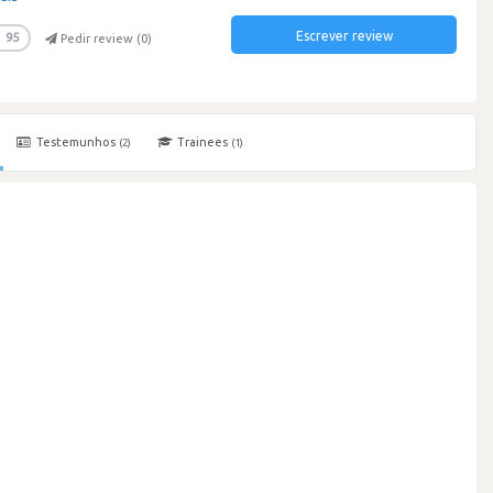
Escrever review
95
Pedir review (
0
)
Testemunhos
Trainees
(2)
(1)