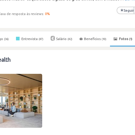
★
Seguir
Taxa de resposta às reviews:
0
%
go
Entrevista
Salário
Benefícios
Fotos
(36)
(47)
(42)
(10)
(1)
alth