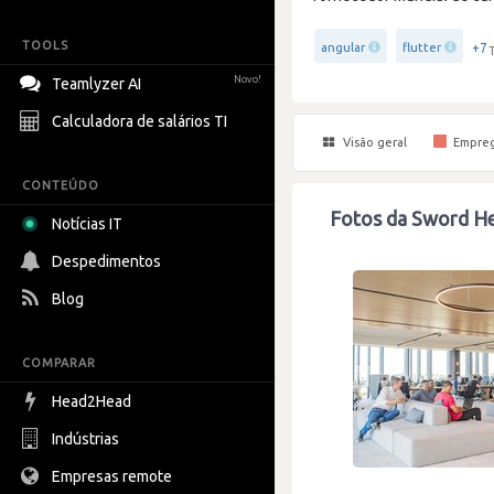
TOOLS
+7
angular
flutter
Novo!
Teamlyzer AI
Calculadora de salários TI
Visão geral
Empre
CONTEÚDO
Fotos da Sword He
Notícias IT
Despedimentos
Blog
COMPARAR
Head2Head
Indústrias
Empresas remote