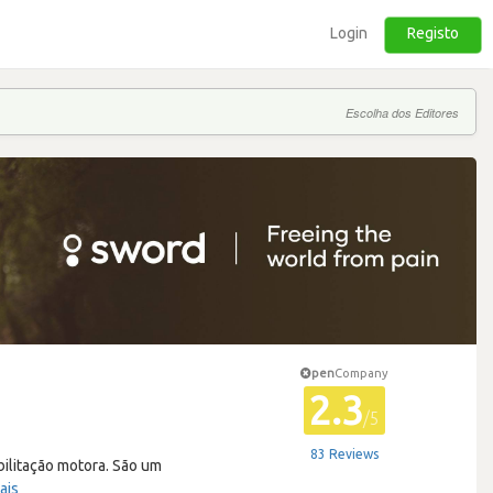
Login
Registo
Escolha dos Editores
pen
Company
2.3
/5
83 Reviews
ilitação motora. São um
ais