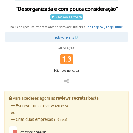
"Desorganizada e com pouca consideração"
Review secreta
há 2 anos por um Programador de software
Júnior
na
The Loop co. / Loop Future
ruby-on-rails
SATISFAÇÃO
1.3
Não recomendada
Para acederes agora às
reviews secretas
basta:
Escrever uma review
(20 rep)
ou
Criar duas empresas
(10 rep)
Review de emprego