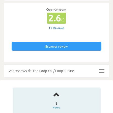
pen
Company
2.6
/5
19 Reviews
Escrever review
Ver reviews da The Loop co. / Loop Future
Toggle
navigat
2
Votos