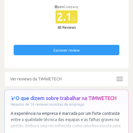
pen
Company
2.1
/5
48 Reviews
Escrever review
Ver reviews da TIMWETECH
Toggle
navigat
O que dizem sobre trabalhar na TIMWETECH
Resumo de 16 reviews recentes de emprego
A experiência na empresa é marcada por um forte contraste
entre a qualidade técnica das equipas e as falhas graves na
gestão. Embora seja reconhecida como uma boa escola para
profissionais em início de
…
Ler mais