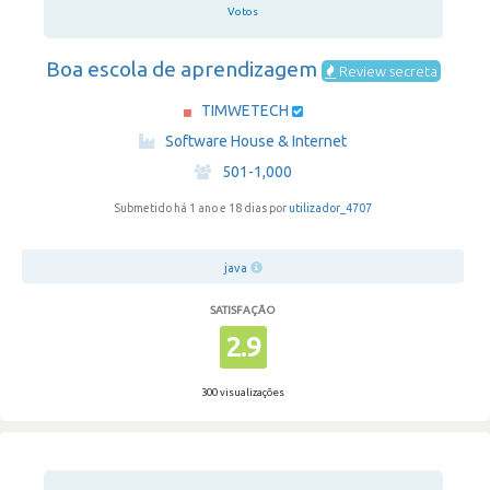
Votos
Boa escola de aprendizagem
Review secreta
TIMWETECH
·
Software House & Internet
·
501-1,000
Submetido há 1 ano e 18 dias por
utilizador_4707
java
SATISFAÇÃO
2.9
300 visualizações