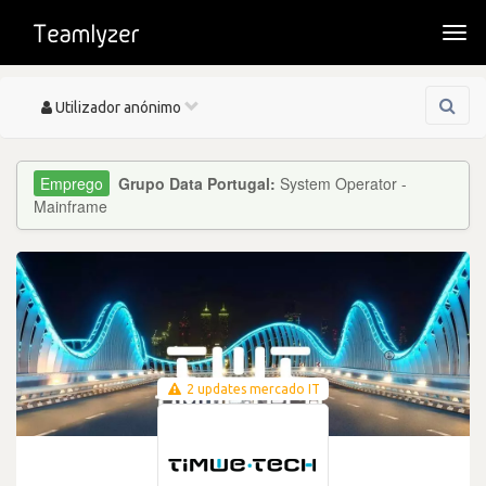
Togg
navi
Toggle
Utilizador anónimo
navigation
Grupo Data Portugal:
System Operator -
Mainframe
2 updates mercado IT