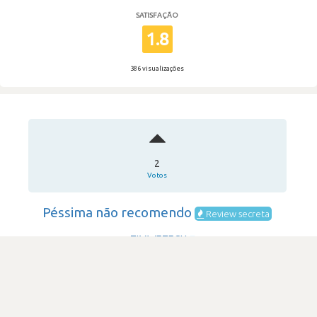
SATISFAÇÃO
1.8
386 visualizações
2
Votos
Péssima não recomendo
Review secreta
TIMWETECH
·
Software House & Internet
·
501-1,000
Submetido há 1 ano e 11 meses
por Técnico de suporte