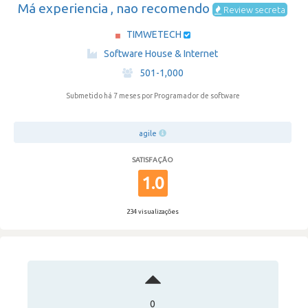
Má experiencia , nao recomendo
Review secreta
TIMWETECH
·
Software House & Internet
·
501-1,000
Submetido há 7 meses
por Programador de software
agile
SATISFAÇÃO
1.0
234 visualizações
0