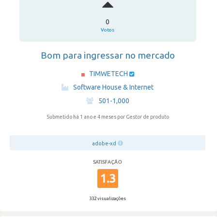
0
Votos
Bom para ingressar no mercado
TIMWETECH
·
Software House & Internet
·
501-1,000
Submetido há 1 ano e 4 meses
por Gestor de produto
adobe-xd
SATISFAÇÃO
1.3
332 visualizações