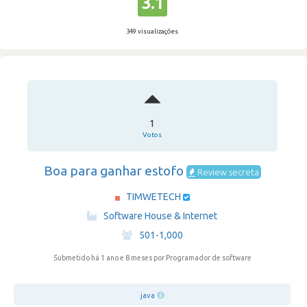
3.1
349 visualizações
1
Votos
Boa para ganhar estofo
Review secreta
TIMWETECH
·
Software House & Internet
·
501-1,000
Submetido há 1 ano e 8 meses
por Programador de software
java